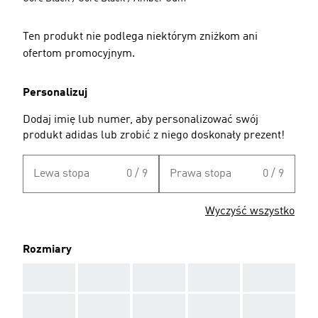
Ten produkt nie podlega niektórym zniżkom ani
ofertom promocyjnym.
Personalizuj
Dodaj imię lub numer, aby personalizować swój
produkt adidas lub zrobić z niego doskonały prezent!
Lewa stopa
0 / 9
Prawa stopa
0 / 9
Wyczyść wszystko
Rozmiary
AAA
AAA
AAA
AAA
AAA
AAA
AAA
AAA
AAA
AAA