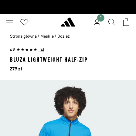
1
/
/
Strona główna
Męskie
Odzież
4.8
(4)
BLUZA LIGHTWEIGHT HALF-ZIP
Cena
279 zł