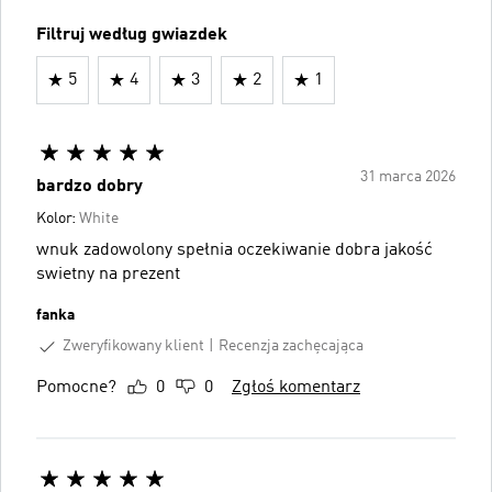
Filtruj według gwiazdek
5
4
3
2
1
31 marca 2026
bardzo dobry
Kolor:
White
wnuk zadowolony spełnia oczekiwanie dobra jakość
swietny na prezent
fanka
Zweryfikowany klient
Recenzja zachęcająca
Pomocne?
0
0
Zgłoś komentarz