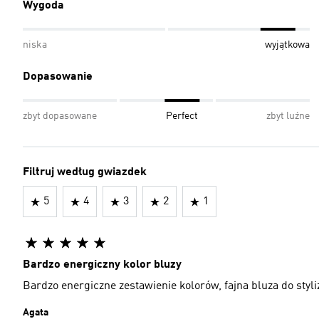
Wygoda
niska
wyjątkowa
Dopasowanie
zbyt dopasowane
Perfect
zbyt luźne
Filtruj według gwiazdek
5
4
3
2
1
Bardzo energiczny kolor bluzy
Bardzo energiczne zestawienie kolorów, fajna bluza do styliz
Agata