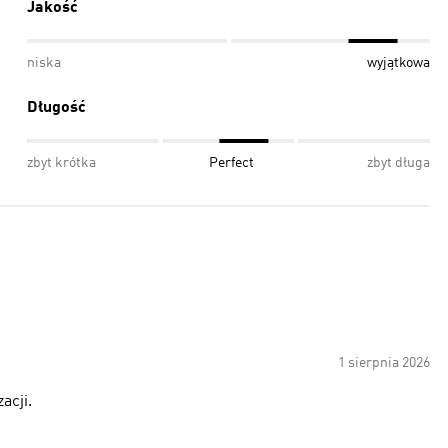
Jakość
niska
wyjątkowa
Długość
zbyt krótka
Perfect
zbyt długa
1 sierpnia 2026
acji.