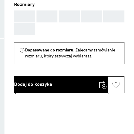
Rozmiary
AAA
AAA
AAA
AAA
AAA
AAA
Dopasowane do rozmiaru.
Zalecamy zamówienie
rozmiaru, który zazwyczaj wybierasz.
Dodaj do koszyka