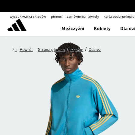
wyszukiwarka sklepów
pomoc
zamówienia i zwroty
karta podarunkowa
Mężczyźni
Kobiety
Dla dz
/
/
Powrót
Strona główna
Męskie
Odzież