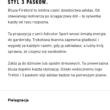
STYL 3 PASKÓW.
Bluza Firebird to istotna część dziedzictwa adidas. Od
stawianego kołnierza po ściągaczowy dół – tę sylwetkę
każdy od razu rozpozna.
Ta propozycja z serii Adicolor Sport wnosi śmiałą energię
do garderoby. Trykotowa tkanina zapewnia gładkość i
wygodę za każdym razem, gdy ją zakładasz, a luźny krój
sprawia, że czujesz się swobodnie.
Załóż ją do dżinsów lub spodni dresowych. Ta uniwersalna
bluza dopełni każdą stylizację. Dzięki widocznemu logo
Trefoil i 3 paskom styl adidas będzie na pierwszym planie.
Pielęgnacja