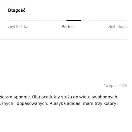
Długość
zbyt krótka
Perfect
zbyt długa
15 lipca 2026
 wzięłam spodnie. Oba produkty służą do wielu swobodnych,
 luźnych i dopasowanych. Klasyka adidas, mam trzy kolory i