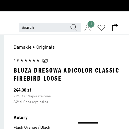
1
Damskie • Originals
4.9
(57)
BLUZA DRESOWA ADICOLOR CLASSIC
FIREBIRD LOOSE
Bieżąca cena
244,30 zł
219,87 zł Najniższa cena
349 zł Cena oryginalna
Kolory
Flash Orange / Black