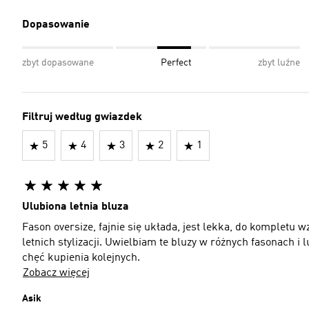
Dopasowanie
zbyt dopasowane
Perfect
zbyt luźne
Filtruj według gwiazdek
5
4
3
2
1
Ulubiona letnia bluza
Fason oversize, fajnie się układa, jest lekka, do kompletu
letnich stylizacji. Uwielbiam te bluzy w różnych fasonach i
chęć kupienia kolejnych.
Zobacz więcej
Asik