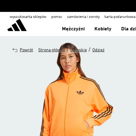
wyszukiwarka sklepów
pomoc
zamówienia i zwroty
karta podarunkowa
Mężczyźni
Kobiety
Dla dz
/
/
Powrót
Strona główna
Damskie
Odzież