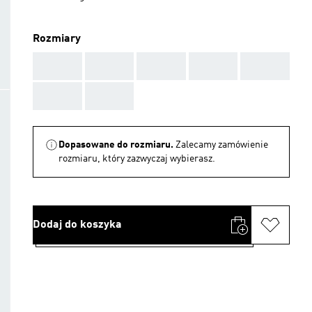
Rozmiary
AAA
AAA
AAA
AAA
AAA
AAA
AAA
Dopasowane do rozmiaru.
Zalecamy zamówienie
rozmiaru, który zazwyczaj wybierasz.
Dodaj do koszyka