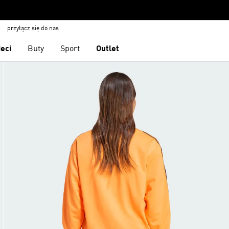
przyłącz się do nas
ieci
Buty
Sport
Outlet