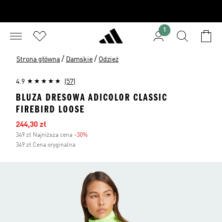
1
/
/
Strona główna
Damskie
Odzież
4.9
(57)
BLUZA DRESOWA ADICOLOR CLASSIC
FIREBIRD LOOSE
Ceny na wyprzedaży
244,30 zł
349 zł Najniższa cena
-30%
Zniżka
349 zł Cena oryginalna