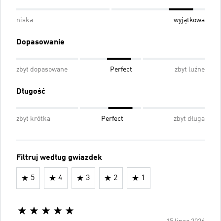
niska
wyjątkowa
Dopasowanie
zbyt dopasowane
Perfect
zbyt luźne
Długość
zbyt krótka
Perfect
zbyt długa
Filtruj według gwiazdek
5
4
3
2
1