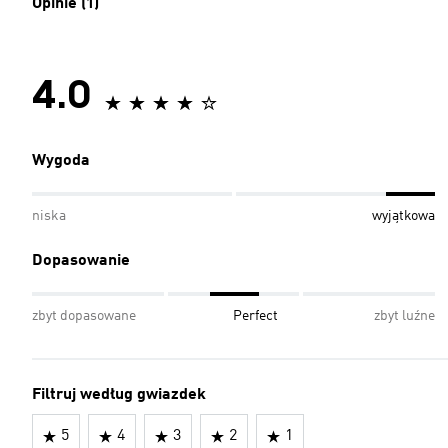
Opinie (1)
4.0
Wygoda
niska
wyjątkowa
Dopasowanie
zbyt dopasowane
Perfect
zbyt luźne
Filtruj według gwiazdek
5
4
3
2
1