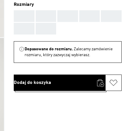
Rozmiary
AAA
AAA
AAA
AAA
AAA
AAA
AAA
Dopasowane do rozmiaru.
Zalecamy zamówienie
rozmiaru, który zazwyczaj wybierasz.
Dodaj do koszyka