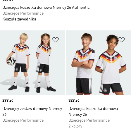
Dziecięca koszulka domowa Niemcy 26 Authentic
Dziecięce Performance
Koszula zawodnika
Dodaj do listy życzeń
Do
Price
299 zł
Price
329 zł
Dziecięcy zestaw domowy Niemcy
Dziecięca koszulka domowa
26
Niemcy 26
Dziecięce Performance
Dziecięce Performance
2 kolory