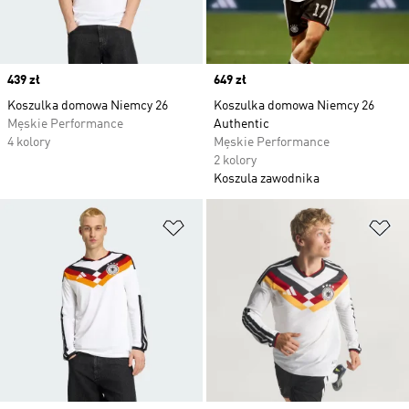
Price
439 zł
Price
649 zł
Koszulka domowa Niemcy 26
Koszulka domowa Niemcy 26
Męskie Performance
Authentic
4 kolory
Męskie Performance
2 kolory
Koszula zawodnika
Dodaj do listy życzeń
Do