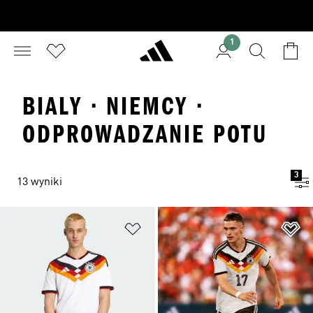
1
BIALY · NIEMCY ·
ODPROWADZANIE POTU
3
13 wyniki
Dodaj do listy życzeń
Do