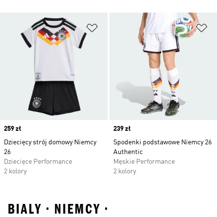
Dodaj do listy życzeń
Do
Price
259 zł
Price
239 zł
Dziecięcy strój domowy Niemcy
Spodenki podstawowe Niemcy 26
26
Authentic
Dziecięce Performance
Męskie Performance
2 kolory
2 kolory
BIALY • NIEMCY •