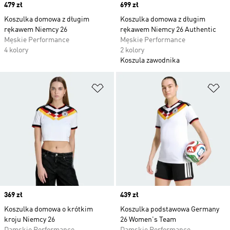
Price
479 zł
Price
699 zł
Koszulka domowa z długim
Koszulka domowa z długim
rękawem Niemcy 26
rękawem Niemcy 26 Authentic
Męskie Performance
Męskie Performance
4 kolory
2 kolory
Koszula zawodnika
Dodaj do listy życzeń
Do
Price
369 zł
Price
439 zł
Koszulka domowa o krótkim
Koszulka podstawowa Germany
kroju Niemcy 26
26 Women's Team