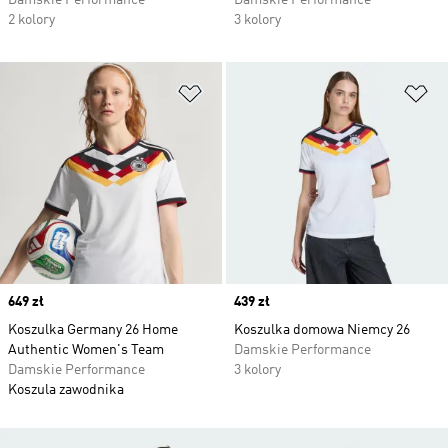
Damskie Performance
Damskie Performance
2 kolory
3 kolory
Dodaj do listy życzeń
Do
Price
649 zł
Price
439 zł
Koszulka Germany 26 Home
Koszulka domowa Niemcy 26
Authentic Women's Team
Damskie Performance
Damskie Performance
3 kolory
Koszula zawodnika