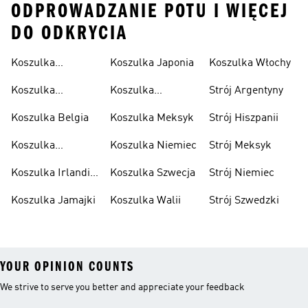
ODPROWADZANIE POTU I WIĘCEJ
DO ODKRYCIA
Koszulka
Koszulka Japonia
Koszulka Włochy
Algierska
Koszulka
Koszulka
Strój Argentyny
Argentyna
Kolumbia
Koszulka Belgia
Koszulka Meksyk
Strój Hiszpanii
Koszulka
Koszulka Niemiec
Strój Meksyk
Hiszpania
Koszulka Irlandii
Koszulka Szwecja
Strój Niemiec
Północnej
Koszulka Jamajki
Koszulka Walii
Strój Szwedzki
YOUR OPINION COUNTS
We strive to serve you better and appreciate your feedback