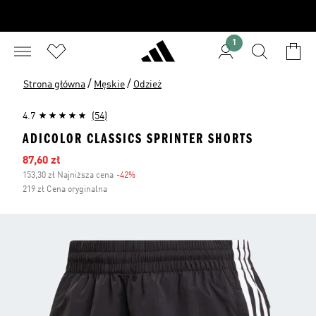
1
/
/
Strona główna
Męskie
Odzież
4.7
(54)
ADICOLOR CLASSICS SPRINTER SHORTS
Ceny na wyprzedaży
87,60 zł
153,30 zł Najniższa cena
-42%
Zniżka
219 zł Cena oryginalna