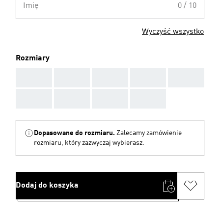
Imię
0 / 10
Wyczyść wszystko
Rozmiary
AAA
AAA
AAA
AAA
AAA
AAA
AAA
AAA
AAA
Dopasowane do rozmiaru.
Zalecamy zamówienie
rozmiaru, który zazwyczaj wybierasz.
Dodaj do koszyka