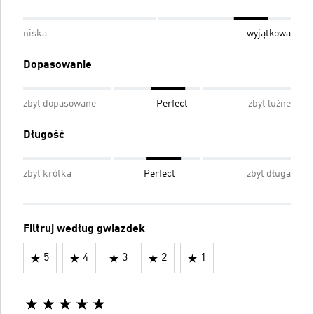
niska
wyjątkowa
Dopasowanie
zbyt dopasowane
Perfect
zbyt luźne
Długość
zbyt krótka
Perfect
zbyt długa
Filtruj według gwiazdek
5
4
3
2
1