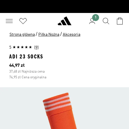
1
/
/
Strona główna
Piłka Nożna
Akcesoria
5
(9)
ADI 23 SOCKS
Bieżąca cena
44,97 zł
37,48 zł Najniższa cena
74,95 zł Cena oryginalna