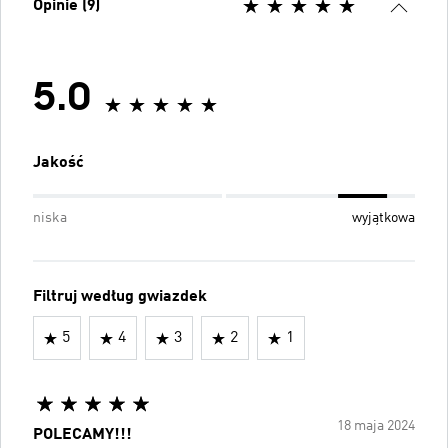
Opinie (9)
5.0
Jakość
niska
wyjątkowa
Filtruj według gwiazdek
5
4
3
2
1
18 maja 2024
POLECAMY!!!