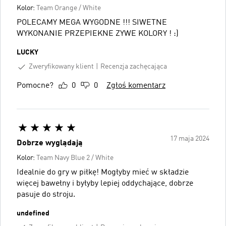
Kolor:
Team Orange / White
POLECAMY MEGA WYGODNE !!! SIWETNE
WYKONANIE PRZEPIEKNE ZYWE KOLORY ! :)
LUCKY
Zweryfikowany klient
Recenzja zachęcająca
Pomocne?
0
0
Zgłoś komentarz
17 maja 2024
Dobrze wyglądają
Kolor:
Team Navy Blue 2 / White
Idealnie do gry w piłkę! Mogłyby mieć w składzie
więcej bawełny i byłyby lepiej oddychające, dobrze
pasuje do stroju.
undefined