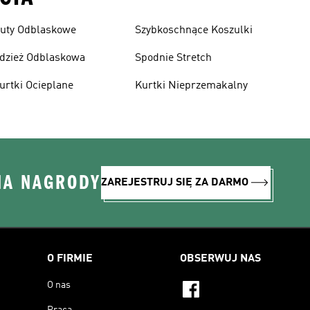
uty Odblaskowe
Szybkoschnące Koszulki
dzież Odblaskowa
Spodnie Stretch
urtki Ocieplane
Kurtki Nieprzemakalny
NA NAGRODY
ZAREJESTRUJ SIĘ ZA DARMO
O FIRMIE
OBSERWUJ NAS
O nas
Praca