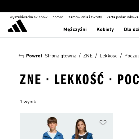
wyszukiwarka sklepów
pomoc
zamówienia i zwroty
karta podarunkowa
Mężczyźni
Kobiety
Dla dz
Powrót
Strona główna
ZNE
Lekkość
Poczuj
ZNE · LEKKOŚĆ · PO
1 wynik
Dodaj do listy