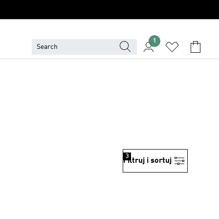
1
3
Filtruj i sortuj