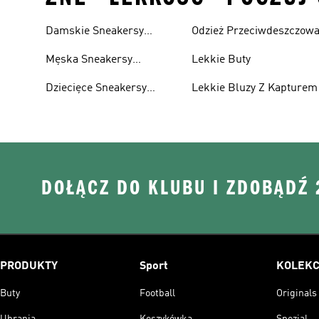
Damskie Sneakersy
Odzież Przeciwdeszczow
Przewiewne
Męska Sneakersy
Lekkie Buty
Przewiewne
Dziecięce Sneakersy
Lekkie Bluzy Z Kapturem
Przewiewne
DOŁĄCZ DO KLUBU I ZDOBĄDŹ
PRODUKTY
Sport
KOLEKC
Buty
Football
Originals
Ubrania
Koszykówka
Spezial