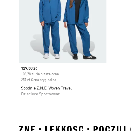
Current price
129,50 zł
108,78 zł Najniższa cena
259 zł Cena oryginalna
Spodnie Z.N.E. Woven Travel
Dziecięce Sportswear
ZNE • LEKKOSC • POCZUJ