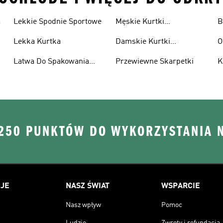
a
Lekkie Spodnie Sportowe
Męskie Kurtki
B
Wodoodporne
Lekka Kurtka
Damskie Kurtki
O
Wodoodporne
Latwa Do Spakowania
Przewiewne Skarpetki
K
Kurtki
 250 PUNKTÓW DO WYKORZYSTANIA 
JE
NASZ ŚWIAT
WSPARCIE
Nasz wpływ
Pomoc
Ludzie
Zwroty i refundacja