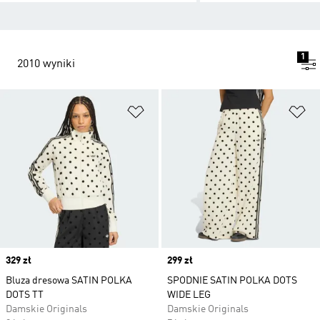
1
2010 wyniki
Dodaj do listy życzeń
Do
Price
329 zł
Price
299 zł
Bluza dresowa SATIN POLKA
SPODNIE SATIN POLKA DOTS
DOTS TT
WIDE LEG
Damskie Originals
Damskie Originals