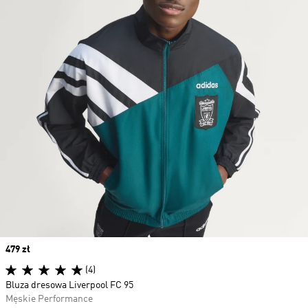
Price
479 zł
(4)
Bluza dresowa Liverpool FC 95
Męskie Performance