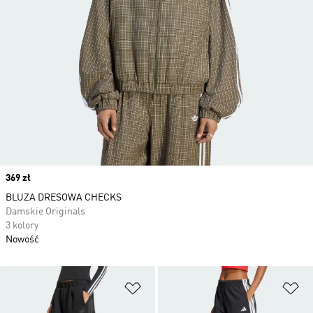
Price
369 zł
BLUZA DRESOWA CHECKS
Damskie Originals
3 kolory
Nowość
Dodaj do listy życzeń
Do