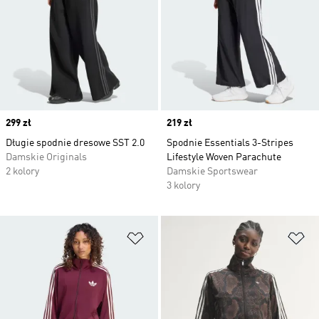
Price
299 zł
Price
219 zł
Długie spodnie dresowe SST 2.0
Spodnie Essentials 3-Stripes
Damskie Originals
Lifestyle Woven Parachute
2 kolory
Damskie Sportswear
3 kolory
Dodaj do listy życzeń
Do