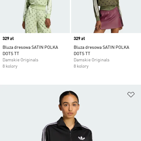
Price
329 zł
Price
329 zł
Bluza dresowa SATIN POLKA
Bluza dresowa SATIN POLKA
DOTS TT
DOTS TT
Damskie Originals
Damskie Originals
8 kolory
8 kolory
Do