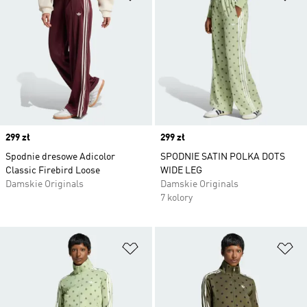
Price
299 zł
Price
299 zł
Spodnie dresowe Adicolor
SPODNIE SATIN POLKA DOTS
Classic Firebird Loose
WIDE LEG
Damskie Originals
Damskie Originals
7 kolory
Dodaj do listy życzeń
Do