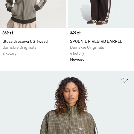
Price
369 zł
Price
349 zł
Bluza dresowa OG Tweed
SPODNIE FIREBIRD BARREL
Damskie Originals
Damskie Originals
2 kolory
4 kolory
Nowość
Do