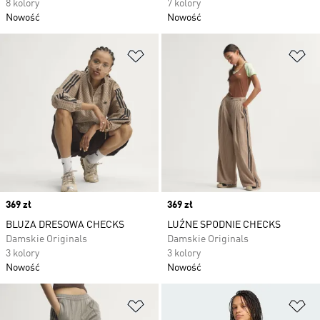
8 kolory
7 kolory
Nowość
Nowość
Dodaj do listy życzeń
Do
Price
369 zł
Price
369 zł
BLUZA DRESOWA CHECKS
LUŹNE SPODNIE CHECKS
Damskie Originals
Damskie Originals
3 kolory
3 kolory
Nowość
Nowość
Dodaj do listy życzeń
Do