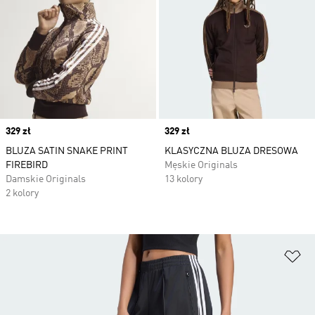
Price
329 zł
Price
329 zł
BLUZA SATIN SNAKE PRINT
KLASYCZNA BLUZA DRESOWA
FIREBIRD
Męskie Originals
Damskie Originals
13 kolory
2 kolory
Do