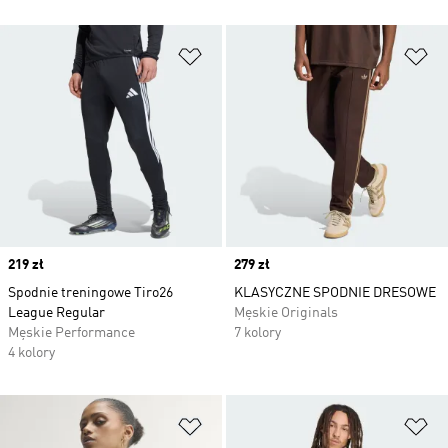
Dodaj do listy życzeń
Do
Price
219 zł
Price
279 zł
Spodnie treningowe Tiro26
KLASYCZNE SPODNIE DRESOWE
League Regular
Męskie Originals
Męskie Performance
7 kolory
4 kolory
Dodaj do listy życzeń
Do