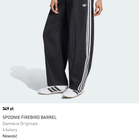
Price
349 zł
SPODNIE FIREBIRD BARREL
Damskie Originals
4 kolory
Nowość