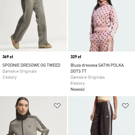
Price
369 zł
Price
329 zł
SPODNIE DRESOWE OG TWEED
Bluza dresowa SATIN POLKA
Damskie Originals
DOTS TT
2 kolory
Damskie Originals
8 kolory
Nowość
Dodaj do listy życzeń
Do