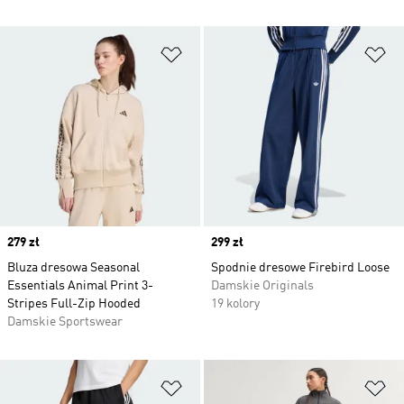
Dodaj do listy życzeń
Do
Price
279 zł
Price
299 zł
Bluza dresowa Seasonal
Spodnie dresowe Firebird Loose
Essentials Animal Print 3-
Damskie Originals
Stripes Full-Zip Hooded
19 kolory
Damskie Sportswear
Dodaj do listy życzeń
Do