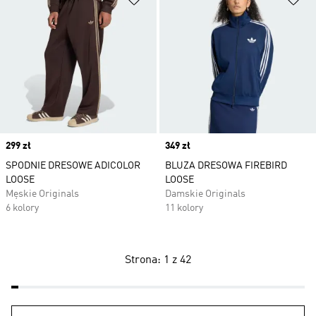
Price
299 zł
Price
349 zł
SPODNIE DRESOWE ADICOLOR
BLUZA DRESOWA FIREBIRD
LOOSE
LOOSE
Męskie Originals
Damskie Originals
6 kolory
11 kolory
Strona: 1 z 42