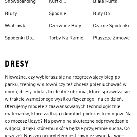
Snowboarding
Kurtki
Białe Kurtki
Ciężarów
Narciarskie
Bluzy
Spodnie
Buty Do
Narciarskie
Koszykówki
Wiatrówki
Czerwone Buty
Czarne Spodenki
Spodenki Do
Torby Na Ramię
Płaszcze Zimowe
Kolan
DRESY
Nieważne, czy wybierasz się na rozgrzewający bieg po
parku, trening w siłowni czy też chcesz poleniuchować w
domu, dresy adidas to idealne ubrania, które sprawdzą się
w trakcie wzmożonego wysiłku fizycznego i na co dzień.
Oferujemy modele z zaawansowanych technologicznie
materiałów, które zadbają o komfort podczas treningów. Na
co możesz liczyć? Na pewno na skuteczne odprowadzanie
wilgoci, dzięki któremu skóra będzie przyjemnie sucha. Co
jeszcze? Naszym priorytetem jest również wygoda, więc