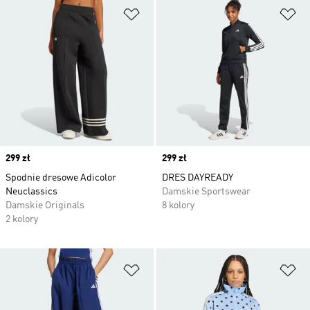
Dodaj do listy życzeń
Do
Price
299 zł
Price
299 zł
Spodnie dresowe Adicolor
DRES DAYREADY
Neuclassics
Damskie Sportswear
Damskie Originals
8 kolory
2 kolory
Dodaj do listy życzeń
Do