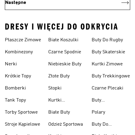
Następne
DRESY I WIĘCEJ DO ODKRYCIA
Płaszcze Zimowe
Białe Koszulki
Buty Do Rugby
Kombinezony
Czarne Spodnie
Buty Skaterskie
Nerki
Niebieskie Buty
Kurtki Zimowe
Krótkie Topy
Złote Buty
Buty Trekkingowe
Bomberki
Stopki
Czarne Plecaki
Tank Topy
Kurtki
Buty
Przeciwdeszczowe
Wspinaczkowe
Torby Sportowe
Białe Buty
Polary
Stroje Kąpielowe
Odzież Sportowa
Buty Do
Podnoszenia