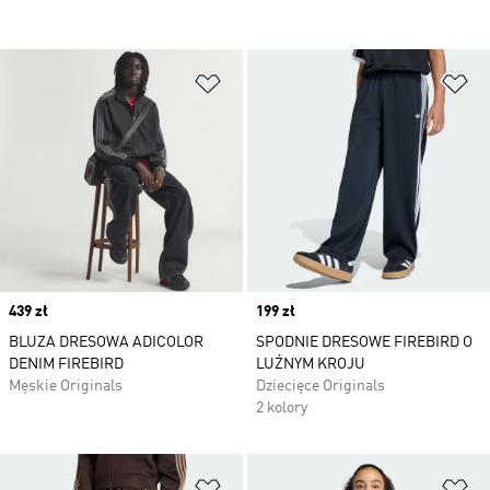
Dodaj do listy życzeń
Do
Price
439 zł
Price
199 zł
BLUZA DRESOWA ADICOLOR
SPODNIE DRESOWE FIREBIRD O
DENIM FIREBIRD
LUŹNYM KROJU
Męskie Originals
Dziecięce Originals
2 kolory
Dodaj do listy życzeń
Do