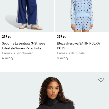
Price
219 zł
Price
329 zł
Spodnie Essentials 3-Stripes
Bluza dresowa SATIN POLKA
Lifestyle Woven Parachute
DOTS TT
Damskie Sportswear
Damskie Originals
4 kolory
8 kolory
Do