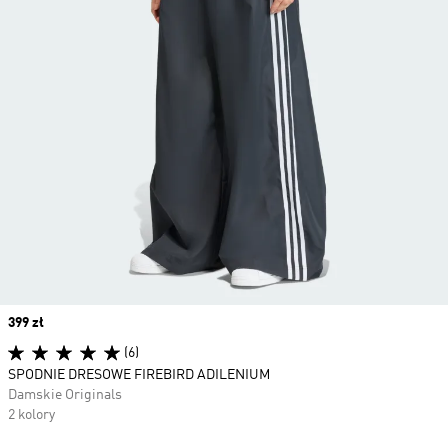
Price
399 zł
(6)
SPODNIE DRESOWE FIREBIRD ADILENIUM
Damskie Originals
2 kolory