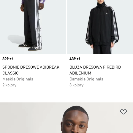
Price
329 zł
Price
439 zł
SPODNIE DRESOWE ADIBREAK
BLUZA DRESOWA FIREBIRD
CLASSIC
ADILENIUM
Męskie Originals
Damskie Originals
2 kolory
3 kolory
Do