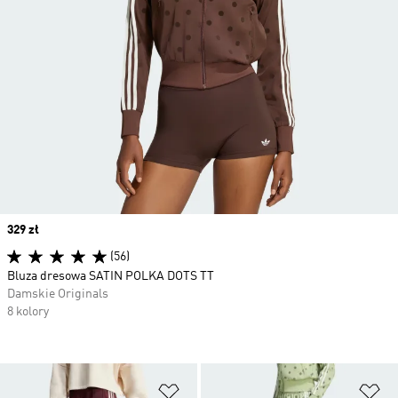
Price
329 zł
(56)
Bluza dresowa SATIN POLKA DOTS TT
Damskie Originals
8 kolory
Dodaj do listy życzeń
Do