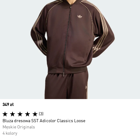
Price
349 zł
(3)
Bluza dresowa SST Adicolor Classics Loose
Męskie Originals
4 kolory