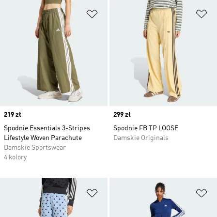
Dodaj do listy życzeń
Do
Price
219 zł
Price
299 zł
Spodnie Essentials 3-Stripes
Spodnie FB TP LOOSE
Lifestyle Woven Parachute
Damskie Originals
Damskie Sportswear
4 kolory
Dodaj do listy życzeń
Do