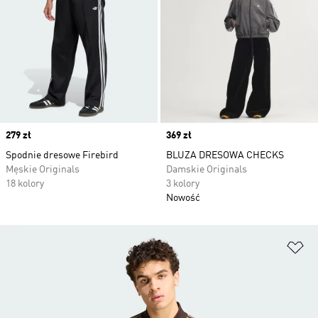
Price
279 zł
Price
369 zł
Spodnie dresowe Firebird
BLUZA DRESOWA CHECKS
Męskie Originals
Damskie Originals
18 kolory
3 kolory
Nowość
Do