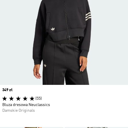
Price
349 zł
(55)
Bluza dresowa Neuclassics
Damskie Originals