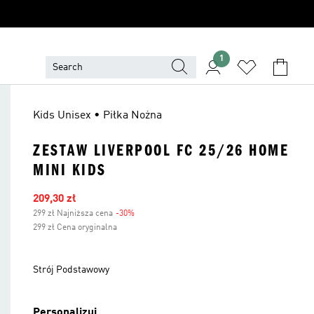
1
Kids Unisex • Piłka Nożna
ZESTAW LIVERPOOL FC 25/26 HOME
MINI KIDS
Ceny na wyprzedaży
209,30 zł
299 zł Najniższa cena
-30%
Zniżka
299 zł Cena oryginalna
Strój Podstawowy
Personalizuj