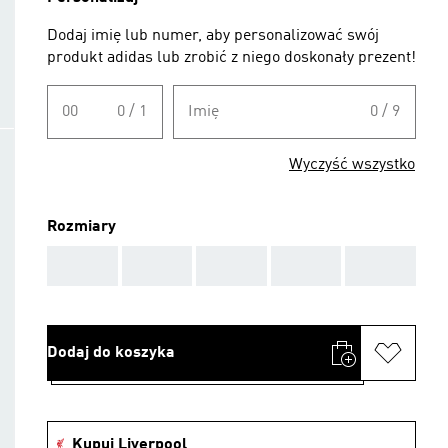
Dodaj imię lub numer, aby personalizować swój
produkt adidas lub zrobić z niego doskonały prezent!
00
0 / 1
Imię
0 / 9
Wyczyść wszystko
Rozmiary
AAA
AAA
AAA
AAA
AAA
Dodaj do koszyka
Kupuj Liverpool