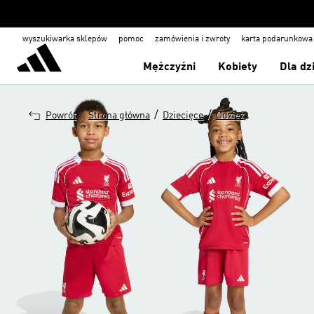
wyszukiwarka sklepów
pomoc
zamówienia i zwroty
karta podarunkowa
Mężczyźni
Kobiety
Dla dz
/
/
Powrót
Strona główna
Dziecięce
Odzież