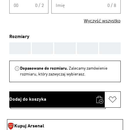
00
0 / 2
Imię
0 / 8
Wyczyść wszystko
Rozmiary
AAA
AAA
AAA
AAA
AAA
Dopasowane do rozmiaru.
Zalecamy zamówienie
rozmiaru, który zazwyczaj wybierasz.
Dodaj do koszyka
Kupuj Arsenal