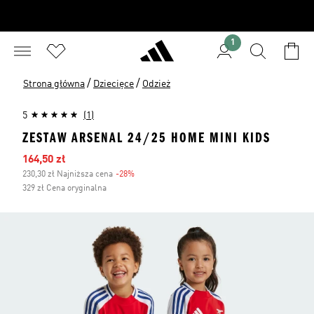
1
/
/
Strona główna
Dziecięce
Odzież
5
(1)
ZESTAW ARSENAL 24/25 HOME MINI KIDS
Ceny na wyprzedaży
164,50 zł
230,30 zł Najniższa cena
-28%
Zniżka
329 zł Cena oryginalna