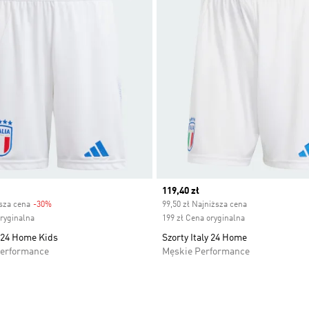
Current price
119,40 zł
ższa cena
-30%
Discount
99,50 zł Najniższa cena
oryginalna
199 zł Cena oryginalna
y 24 Home Kids
Szorty Italy 24 Home
Performance
Męskie Performance