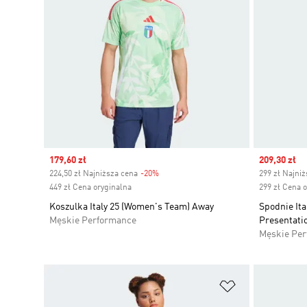
Sale price
179,60 zł
Sale price
209,30 zł
224,50 zł Najniższa cena
-20%
Discount
299 zł Najni
449 zł Cena oryginalna
299 zł Cena 
Koszulka Italy 25 (Women's Team) Away
Spodnie Ita
Męskie Performance
Presentati
Męskie Pe
Dodaj do listy