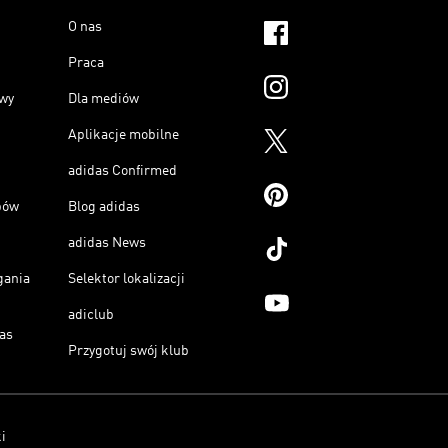
O nas
Praca
owy
Dla mediów
Aplikacje mobilne
adidas Confirmed
pów
Blog adidas
adidas News
gania
Selektor lokalizacji
adiclub
as
Przygotuj swój klub
i