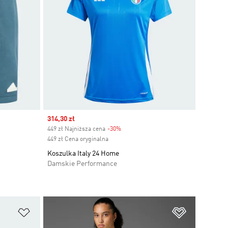
Sale price
314,30 zł
449 zł Najniższa cena
-30%
Discount
449 zł Cena oryginalna
Koszulka Italy 24 Home
Damskie Performance
Dodaj do listy życzeń
Dodaj do li