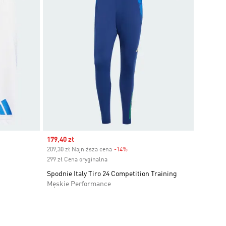
Sale price
179,40 zł
209,30 zł Najniższa cena
-14%
Discount
299 zł Cena oryginalna
Spodnie Italy Tiro 24 Competition Training
Męskie Performance