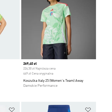
Current price
269,40 zł
224,50 zł Najniższa cena
449 zł Cena oryginalna
Koszulka Italy 25 (Women's Team) Away
Damskie Performance
Dodaj do listy życzeń
Dodaj do li