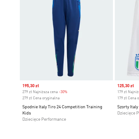
Sale price
195,30 zł
Sale price
125,30 zł
279 zł Najniższa cena
-30%
Discount
179 zł Najni
279 zł Cena oryginalna
179 zł Cena 
Spodnie Italy Tiro 24 Competition Training
Szorty Ital
Kids
Dziecięce 
Dziecięce Performance