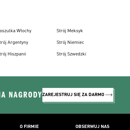
oszulka Włochy
Strój Meksyk
trój Argentyny
Strój Niemiec
trój Hiszpanii
Strój Szwedzki
NA NAGRODY
ZAREJESTRUJ SIĘ ZA DARMO
O FIRMIE
OBSERWUJ NAS