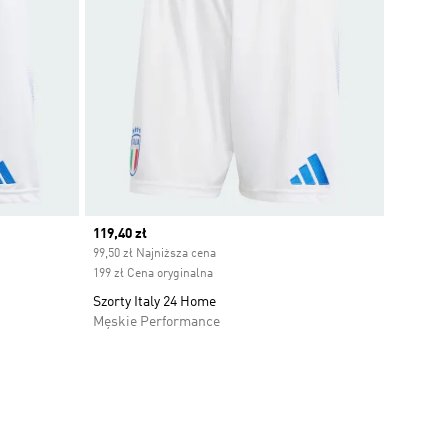
Current price
119,40 zł
99,50 zł Najniższa cena
199 zł Cena oryginalna
Szorty Italy 24 Home
Męskie Performance