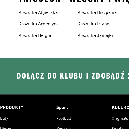
Koszulka Algierska
Koszulka Hiszpania
Koszulka Argentyna
Koszulka Irlandii
Północnej
Koszulka Belgia
Koszulka Jamajki
DOŁĄCZ DO KLUBU I ZDOBĄDŹ
PRODUKTY
Sport
KOLEKC
Buty
Football
Originals
Ubrania
Koszykówka
Spezial