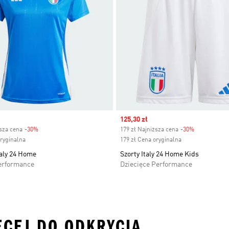
Sale price
125,30 zł
ższa cena
-30%
Discount
179 zł Najniższa cena
-30%
Discount
oryginalna
179 zł Cena oryginalna
aly 24 Home
Szorty Italy 24 Home Kids
erformance
Dziecięce Performance
ĘCEJ DO ODKRYCIA