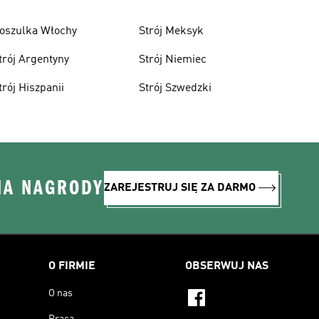
oszulka Włochy
Strój Meksyk
trój Argentyny
Strój Niemiec
trój Hiszpanii
Strój Szwedzki
NA NAGRODY
ZAREJESTRUJ SIĘ ZA DARMO
O FIRMIE
OBSERWUJ NAS
O nas
Praca