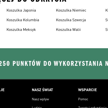
Koszulka Japonia
Koszulka Niemiec
K
Koszulka Kolumbia
Koszulka Szwecja
S
Koszulka Meksyk
Koszulka Walii
S
 250 PUNKTÓW DO WYKORZYSTANIA 
JE
NASZ ŚWIAT
WSPARCIE
Nasz wpływ
Pomoc
Ludzie
Zwroty i refundacja