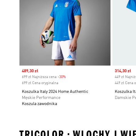
Sale price
489,30 zł
Sale price
314,30 zł
699 zł Najniższa cena
-30%
Discount
449 zł Najni
699 zł Cena oryginalna
449 zł Cena 
Koszulka Italy 2024 Home Authentic
Koszulka It
Męskie Performance
Damskie P
Koszula zawodnika
TRICOLOR • WLOCHY I WI