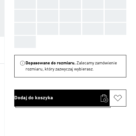
AAA
AAA
AAA
AAA
AAA
AAA
AAA
AAA
AAA
AAA
AAA
AAA
AAA
AAA
AAA
AAA
Dopasowane do rozmiaru.
Zalecamy zamówienie
rozmiaru, który zazwyczaj wybierasz.
Dodaj do koszyka