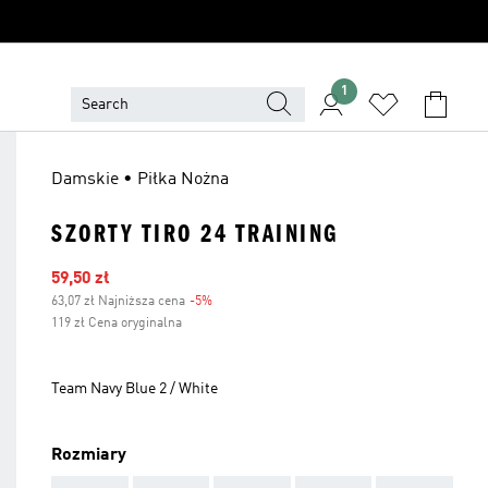
1
Damskie • Piłka Nożna
SZORTY TIRO 24 TRAINING
Ceny na wyprzedaży
59,50 zł
63,07 zł Najniższa cena
-5%
Zniżka
119 zł Cena oryginalna
Team Navy Blue 2 / White
Rozmiary