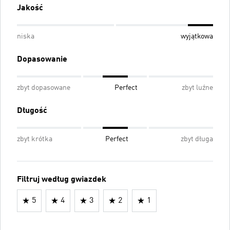
Jakość
niska
wyjątkowa
Dopasowanie
zbyt dopasowane
Perfect
zbyt luźne
Długość
zbyt krótka
Perfect
zbyt długa
Filtruj według gwiazdek
5
4
3
2
1