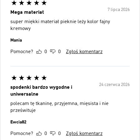
7 lipca 2026
Mega materiał
super miękki materiał pieknie leży kolor fajny
kremowy
Mania
Pomocne?
0
0
Zgłoś komentarz
24 czerwca 2026
spodenki bardzo wygodne i
uniwersalne
polecam tę tkaninę, przyjemna, mięsista i nie
prześwituje
Ewcia82
Pomocne?
0
0
Zgłoś komentarz