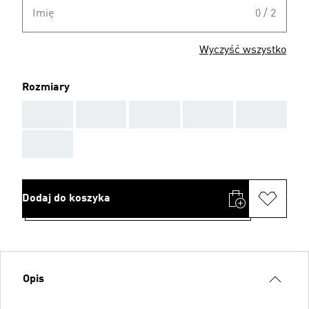
Imię
0 / 2
Wyczyść wszystko
Rozmiary
AAA
AAA
AAA
AAA
AAA
AAA
Dodaj do koszyka
Opis