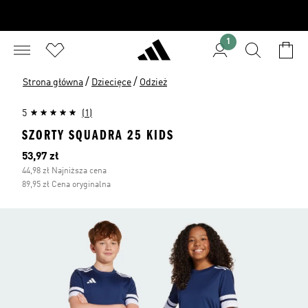
1
/
/
Strona główna
Dziecięce
Odzież
5
(1)
SZORTY SQUADRA 25 KIDS
Bieżąca cena
53,97 zł
44,98 zł Najniższa cena
89,95 zł Cena oryginalna