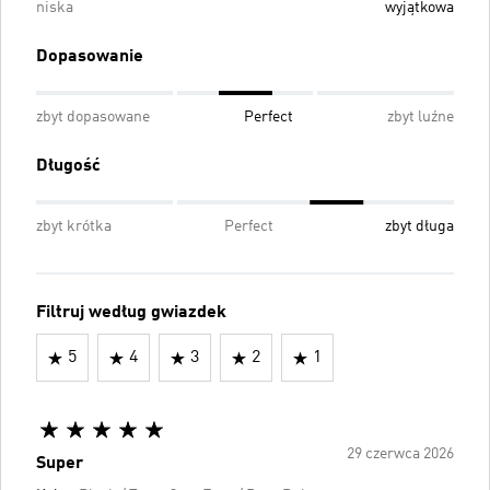
niska
wyjątkowa
Dopasowanie
zbyt dopasowane
Perfect
zbyt luźne
Długość
zbyt krótka
Perfect
zbyt długa
Filtruj według gwiazdek
5
4
3
2
1
29 czerwca 2026
Super