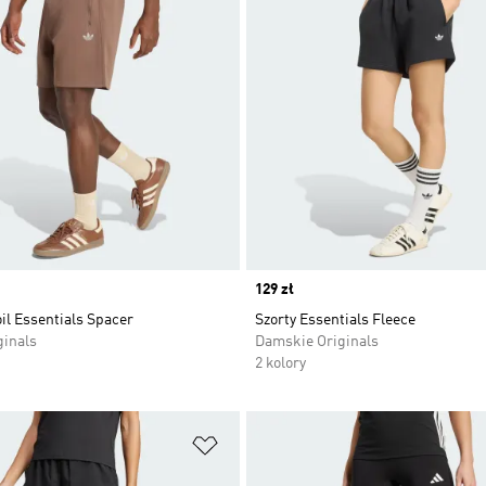
Price
129 zł
oil Essentials Spacer
Szorty Essentials Fleece
ginals
Damskie Originals
2 kolory
 życzeń
Dodaj do listy życzeń