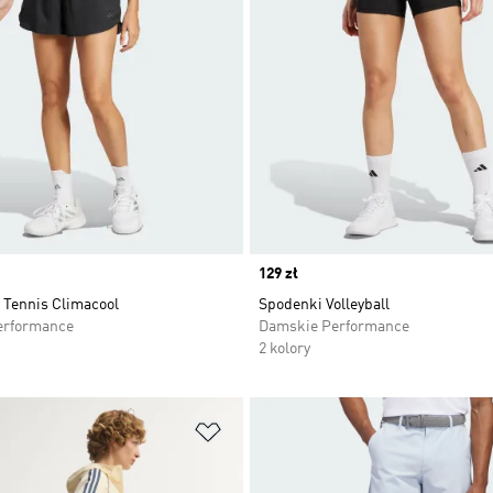
Price
129 zł
 Tennis Climacool
Spodenki Volleyball
erformance
Damskie Performance
2 kolory
 życzeń
Dodaj do listy życzeń