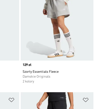
Price
129 zł
Szorty Essentials Fleece
Damskie Originals
2 kolory
Dodaj do listy życzeń
Dodaj do li