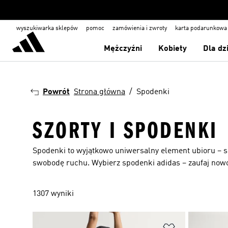
wyszukiwarka sklepów
pomoc
zamówienia i zwroty
karta podarunkowa
Mężczyźni
Kobiety
Dla dz
Powrót
Strona główna
Spodenki
SZORTY I SPODENKI
Spodenki to wyjątkowo uniwersalny element ubioru – spr
swobodę ruchu. Wybierz spodenki adidas – zaufaj no
1307 wyniki
Dodaj do listy