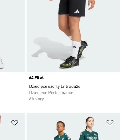
Price
64,95 zł
Dziecięce szorty Entrada26
Dziecięce Performance
6 kolory
Dodaj do listy życzeń
Dodaj do li