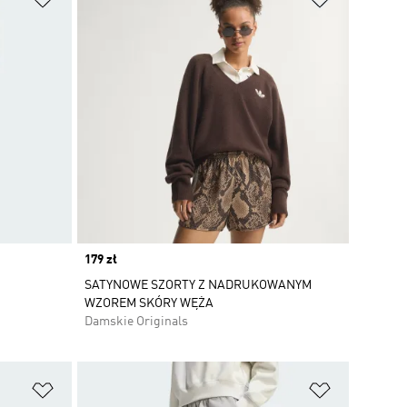
Price
179 zł
SATYNOWE SZORTY Z NADRUKOWANYM
WZOREM SKÓRY WĘŻA
Damskie Originals
Dodaj do listy życzeń
Dodaj do li