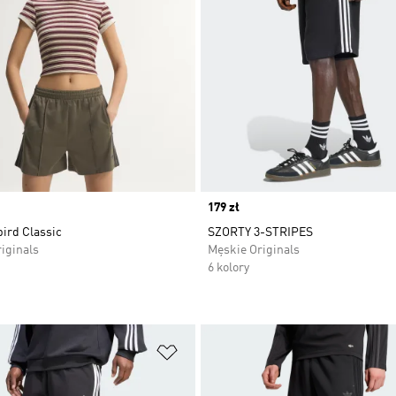
Price
179 zł
bird Classic
SZORTY 3-STRIPES
iginals
Męskie Originals
6 kolory
 życzeń
Dodaj do listy życzeń