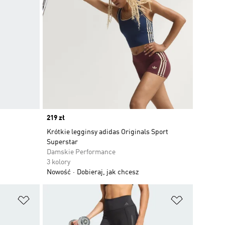
Price
219 zł
Krótkie legginsy adidas Originals Sport
Superstar
Damskie Performance
3 kolory
Nowość
Dobieraj, jak chcesz
Dodaj do listy życzeń
Dodaj do li