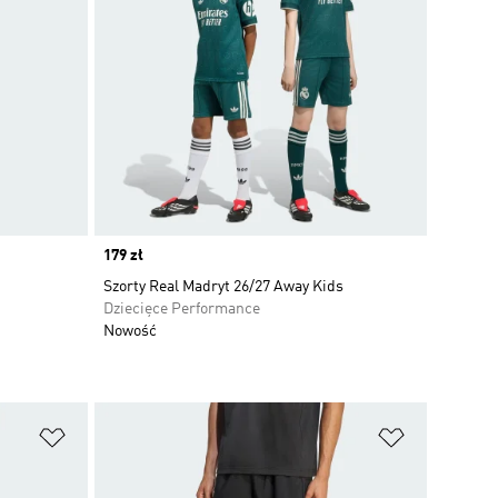
Price
179 zł
Szorty Real Madryt 26/27 Away Kids
Dziecięce Performance
Nowość
Dodaj do listy życzeń
Dodaj do li