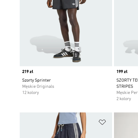
Price
219 zł
Price
199 zł
Szorty Sprinter
SZORTY TE
Męskie Originals
STRIPES
12 kolory
Męskie Pe
2 kolory
Dodaj do listy