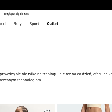
przyłącz się do nas
ieci
Buty
Sport
Outlet
awdzą się nie tylko na treningu, ale też na co dzień, oferując k
woczesnym technologiom.
 życzeń
Dodaj do listy życzeń