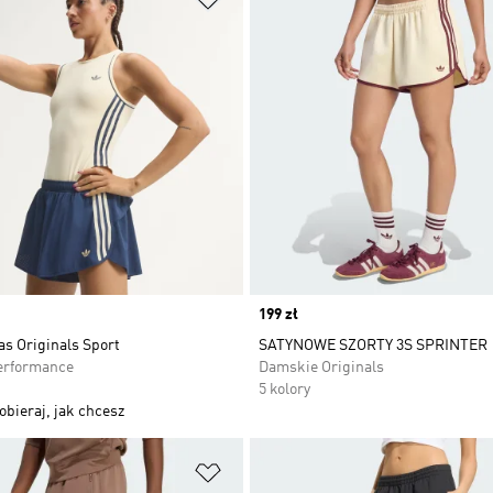
Price
199 zł
as Originals Sport
SATYNOWE SZORTY 3S SPRINTER
erformance
Damskie Originals
5 kolory
obieraj, jak chcesz
 życzeń
Dodaj do listy życzeń