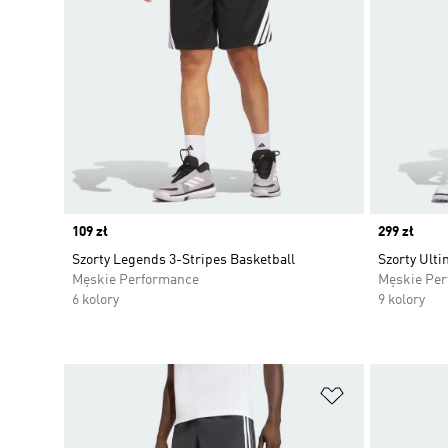
Price
109 zł
Price
299 zł
Szorty Legends 3-Stripes Basketball
Szorty Ulti
Męskie Performance
Męskie Pe
6 kolory
9 kolory
Dodaj do listy