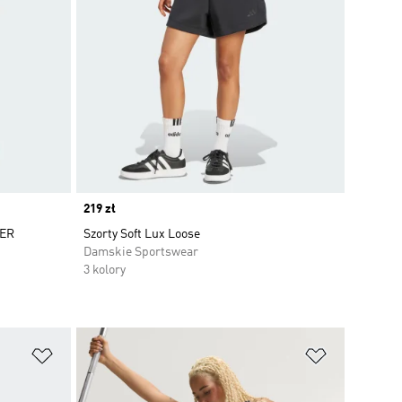
Price
219 zł
TER
Szorty Soft Lux Loose
Damskie Sportswear
3 kolory
Dodaj do listy życzeń
Dodaj do li