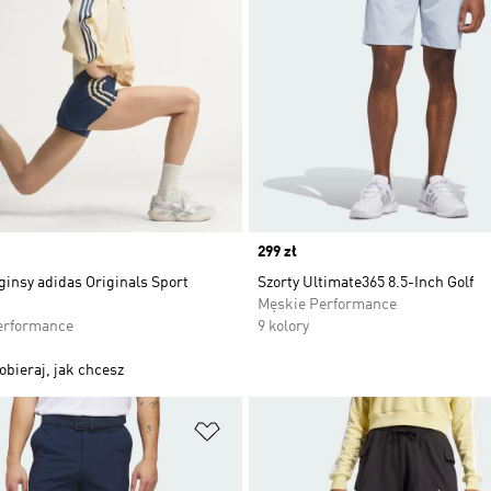
Price
299 zł
ginsy adidas Originals Sport
Szorty Ultimate365 8.5-Inch Golf
Męskie Performance
erformance
9 kolory
obieraj, jak chcesz
 życzeń
Dodaj do listy życzeń