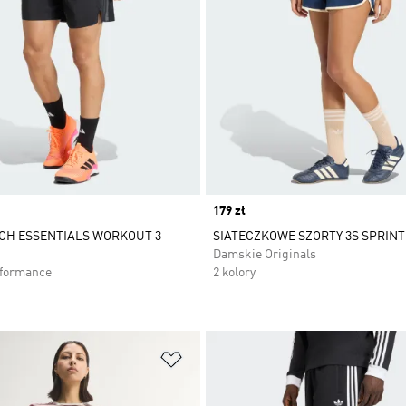
Price
179 zł
CH ESSENTIALS WORKOUT 3-
SIATECZKOWE SZORTY 3S SPRIN
Damskie Originals
rformance
2 kolory
 życzeń
Dodaj do listy życzeń