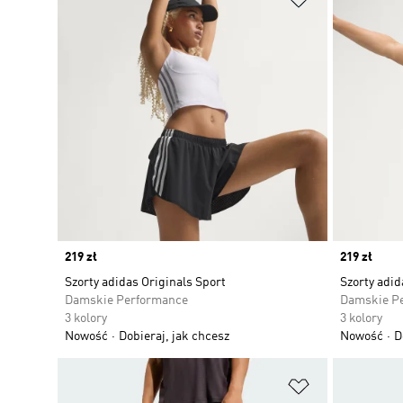
Price
219 zł
Price
219 zł
Szorty adidas Originals Sport
Szorty adid
Damskie Performance
Damskie P
3 kolory
3 kolory
Nowość
Dobieraj, jak chcesz
Nowość
D
Dodaj do listy