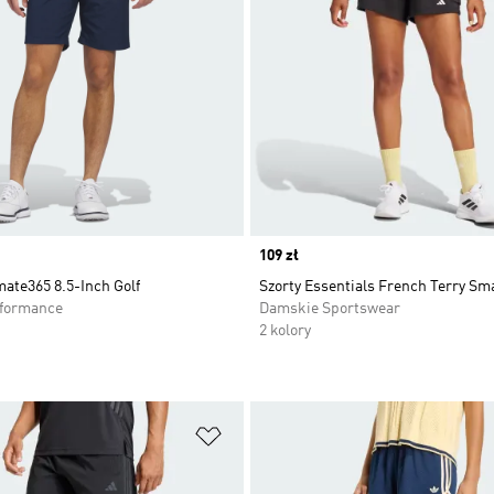
Price
109 zł
mate365 8.5-Inch Golf
Szorty Essentials French Terry Sm
rformance
Damskie Sportswear
2 kolory
 życzeń
Dodaj do listy życzeń