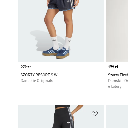
Price
279 zł
Price
179 zł
SZORTY RESORT S W
Szorty Fire
Damskie Originals
Damskie Or
6 kolory
Dodaj do listy