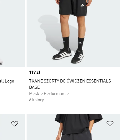
Price
119 zł
all Logo
TKANE SZORTY DO ĆWICZEŃ ESSENTIALS
BASE
Męskie Performance
6 kolory
Dodaj do listy życzeń
Dodaj do li