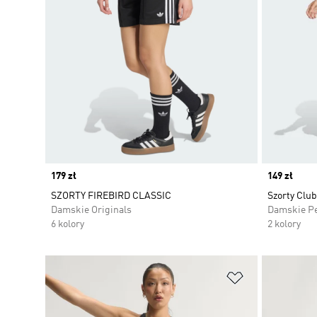
Price
179 zł
Price
149 zł
SZORTY FIREBIRD CLASSIC
Szorty Club
Damskie Originals
Damskie P
6 kolory
2 kolory
Dodaj do listy