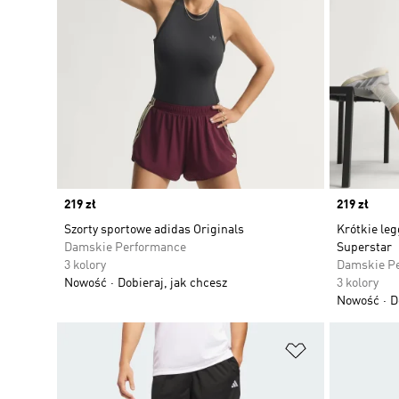
Price
219 zł
Price
219 zł
Szorty sportowe adidas Originals
Krótkie leg
Damskie Performance
Superstar
3 kolory
Damskie P
Nowość
Dobieraj, jak chcesz
3 kolory
Nowość
D
Dodaj do listy