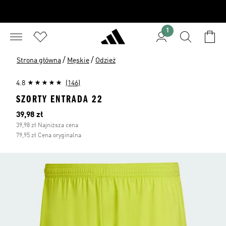
1
/
/
Strona główna
Męskie
Odzież
4.8
(146)
SZORTY ENTRADA 22
Bieżąca cena
39,98 zł
39,98 zł Najniższa cena
79,95 zł Cena oryginalna