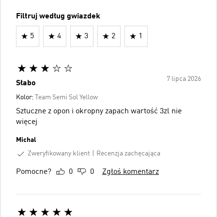
Filtruj według gwiazdek
5
4
3
2
1
7 lipca 2026
Słabo
Kolor:
Team Semi Sol Yellow
Sztuczne z opon i okropny zapach wartość 3zl nie
więcej
Michal
Zweryfikowany klient
Recenzja zachęcająca
Pomocne?
0
0
Zgłoś komentarz