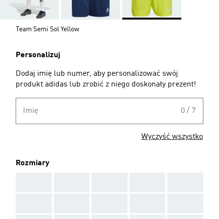
Team Semi Sol Yellow
Personalizuj
Dodaj imię lub numer, aby personalizować swój
produkt adidas lub zrobić z niego doskonały prezent!
Imię
0 / 7
Wyczyść wszystko
Rozmiary
AAA
AAA
AAA
AAA
AAA
AAA
AAA
AAA
AAA
AAA