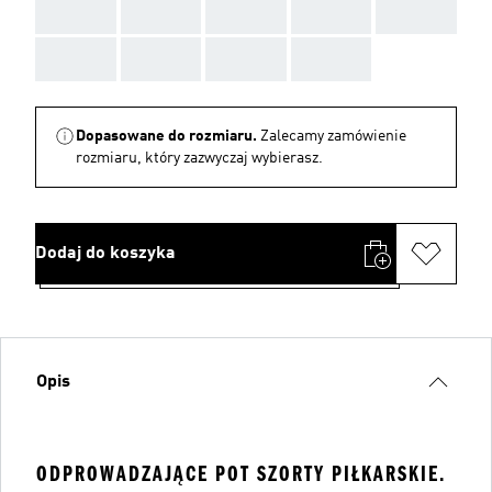
AAA
AAA
AAA
AAA
AAA
AAA
AAA
AAA
AAA
Dopasowane do rozmiaru.
Zalecamy zamówienie
rozmiaru, który zazwyczaj wybierasz.
Dodaj do koszyka
Opis
ODPROWADZAJĄCE POT SZORTY PIŁKARSKIE.