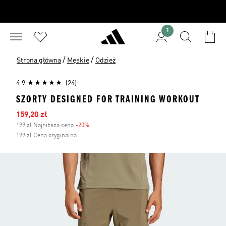
1
/
/
Strona główna
Męskie
Odzież
4.9
(24)
SZORTY DESIGNED FOR TRAINING WORKOUT
Ceny na wyprzedaży
159,20 zł
199 zł Najniższa cena
-20%
Zniżka
199 zł Cena oryginalna