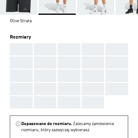
Olive Strata
Rozmiary
AAA
AAA
AAA
AAA
AAA
AAA
AAA
AAA
AAA
AAA
AAA
AAA
AAA
AAA
AAA
AAA
AAA
AAA
AAA
AAA
AAA
AAA
AAA
AAA
Dopasowane do rozmiaru.
Zalecamy zamówienie
rozmiaru, który zazwyczaj wybierasz.