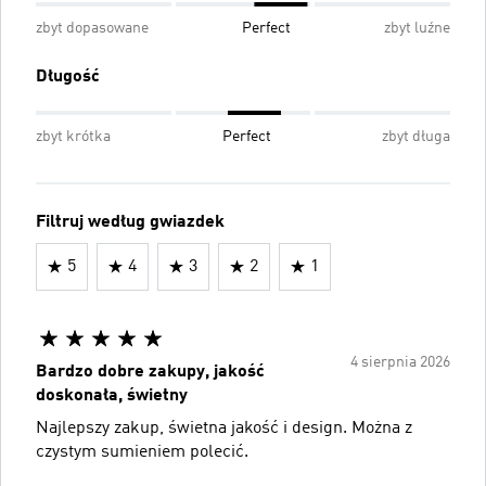
zbyt dopasowane
Perfect
zbyt luźne
Długość
zbyt krótka
Perfect
zbyt długa
Filtruj według gwiazdek
5
4
3
2
1
4 sierpnia 2026
Bardzo dobre zakupy, jakość
doskonała, świetny
Najlepszy zakup, świetna jakość i design. Można z
czystym sumieniem polecić.