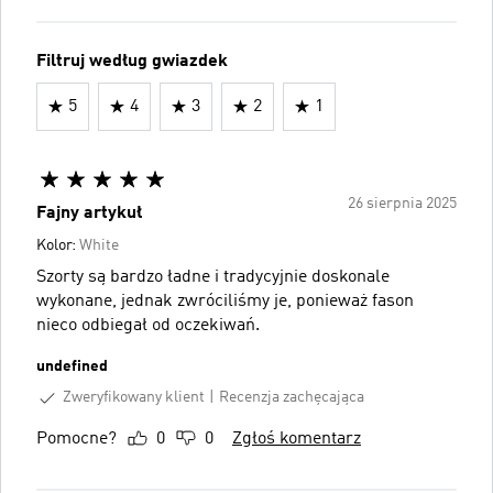
Filtruj według gwiazdek
5
4
3
2
1
26 sierpnia 2025
Fajny artykuł
Kolor:
White
Szorty są bardzo ładne i tradycyjnie doskonale
wykonane, jednak zwróciliśmy je, ponieważ fason
nieco odbiegał od oczekiwań.
undefined
Zweryfikowany klient
Recenzja zachęcająca
Pomocne?
0
0
Zgłoś komentarz