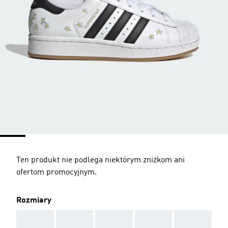
Ten produkt nie podlega niektórym zniżkom ani
ofertom promocyjnym.
Rozmiary
AAA
AAA
AAA
AAA
AAA