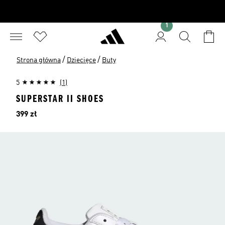
1
/
/
Strona główna
Dziecięce
Buty
5
(1)
SUPERSTAR II SHOES
Cena
399 zł