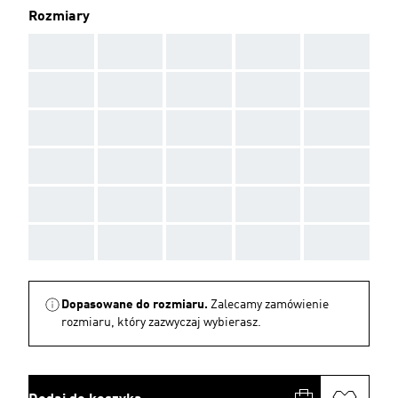
Rozmiary
AAA
AAA
AAA
AAA
AAA
AAA
AAA
AAA
AAA
AAA
AAA
AAA
AAA
AAA
AAA
AAA
AAA
AAA
AAA
AAA
AAA
AAA
AAA
AAA
AAA
AAA
AAA
AAA
AAA
AAA
Dopasowane do rozmiaru.
Zalecamy zamówienie
rozmiaru, który zazwyczaj wybierasz.