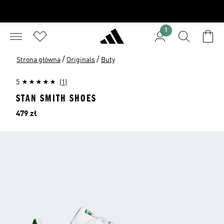
1
/
/
Strona główna
Originals
Buty
5
(1)
STAN SMITH SHOES
Cena
479 zł