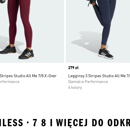
Price
279 zł
Stripes Studio All Me 7/8 X-Over
Legginsy 3 Stripes Studio All Me 7
erformance
Damskie Performance
6 kolory
LESS • 7 8 I WIĘCEJ DO ODK