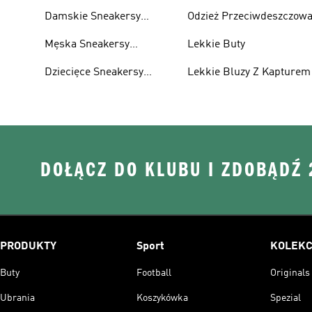
Damskie Sneakersy
Odzież Przeciwdeszczow
Przewiewne
Męska Sneakersy
Lekkie Buty
Przewiewne
Dziecięce Sneakersy
Lekkie Bluzy Z Kapturem
Przewiewne
DOŁĄCZ DO KLUBU I ZDOBĄDŹ
PRODUKTY
Sport
KOLEKC
Buty
Football
Originals
Ubrania
Koszykówka
Spezial