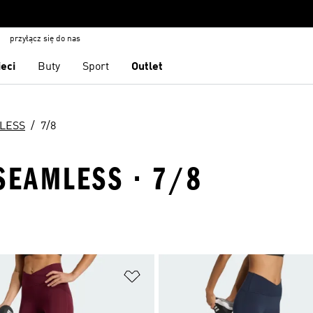
przyłącz się do nas
ieci
Buty
Sport
Outlet
LESS
7/8
SEAMLESS · 7/8
 życzeń
Dodaj do listy życzeń