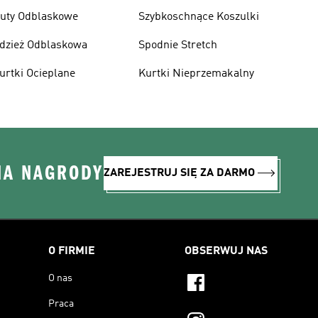
uty Odblaskowe
Szybkoschnące Koszulki
dzież Odblaskowa
Spodnie Stretch
urtki Ocieplane
Kurtki Nieprzemakalny
NA NAGRODY
ZAREJESTRUJ SIĘ ZA DARMO
O FIRMIE
OBSERWUJ NAS
O nas
Praca