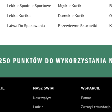
a
Lekkie Spodnie Sportowe
Męskie Kurtki
B
Wodoodporne
Lekka Kurtka
Damskie Kurtki
O
Wodoodporne
Latwa Do Spakowania
Przewiewne Skarpetki
K
Kurtki
 250 PUNKTÓW DO WYKORZYSTANIA 
JE
NASZ ŚWIAT
WSPARCIE
Nasz wpływ
Pomoc
Ludzie
Zwroty i refundacja