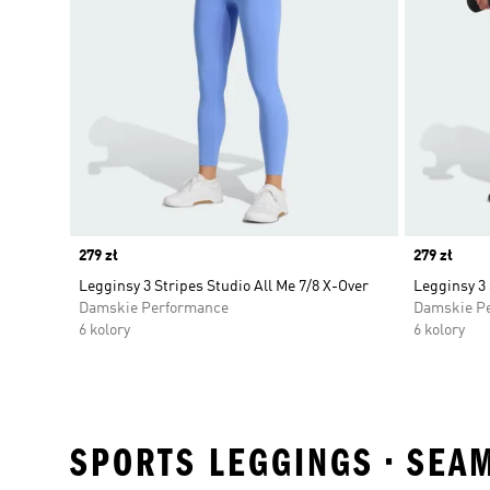
Price
279 zł
Price
279 zł
Legginsy 3 Stripes Studio All Me 7/8 X-Over
Legginsy 3 
Damskie Performance
Damskie P
6 kolory
6 kolory
SPORTS LEGGINGS • SEAM