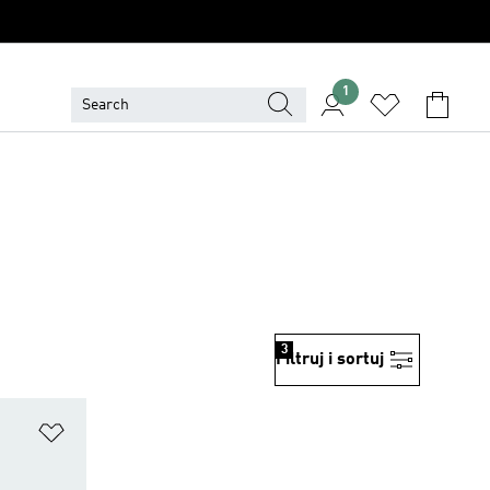
1
3
Filtruj i sortuj
Dodaj do listy życzeń