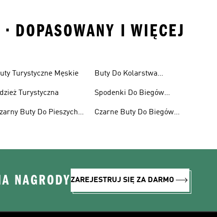
 • DOPASOWANY I WIĘCEJ
uty Turystyczne Męskie
Buty Do Kolarstwa
Górskiego Dla Kobiet
dzież Turystyczna
Spodenki Do Biegów
Trailowych
zarny Buty Do Pieszych
Czarne Buty Do Biegów
ędrówek
Trailowych
NA NAGRODY
ZAREJESTRUJ SIĘ ZA DARMO