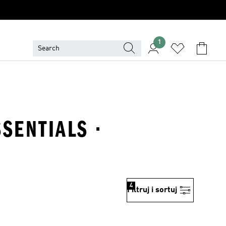
1
SENTIALS ·
4
Filtruj i sortuj