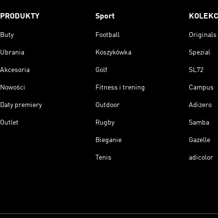
PRODUKTY
Sport
KOLEKC
Buty
Football
Originals
Ubrania
Koszykówka
Spezial
Akcesoria
Golf
SL72
Nowości
Fitness i trening
Campus
Daty premiery
Outdoor
Adizero
Outlet
Rugby
Samba
Bieganie
Gazelle
Tenis
adicolor