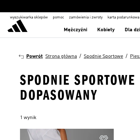
wyszukiwarka sklepów
pomoc
zamówienia i zwroty
karta podarunkowa
Mężczyźni
Kobiety
Dla dz
Powrót
Strona główna
Spodnie Sportowe
Pies
SPODNIE SPORTOWE ·
DOPASOWANY
1 wynik
Dodaj do listy