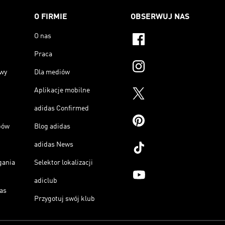
O FIRMIE
OBSERWUJ NAS
O nas
Praca
owy
Dla mediów
Aplikacje mobilne
adidas Confirmed
pów
Blog adidas
adidas News
gania
Selektor lokalizacji
adiclub
as
Przygotuj swój klub