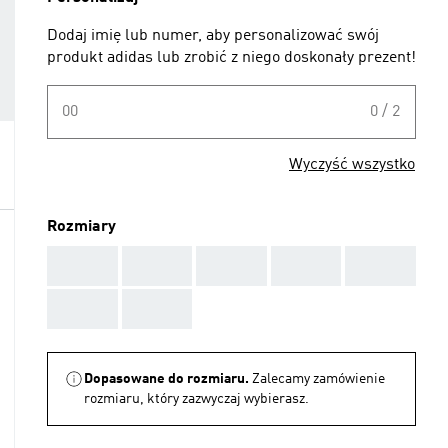
Dodaj imię lub numer, aby personalizować swój
produkt adidas lub zrobić z niego doskonały prezent!
00
0 / 2
Wyczyść wszystko
Rozmiary
AAA
AAA
AAA
AAA
AAA
AAA
AAA
Dopasowane do rozmiaru.
Zalecamy zamówienie
rozmiaru, który zazwyczaj wybierasz.