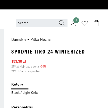
1
Damskie • Piłka Nożna
SPODNIE TIRO 24 WINTERIZED
Ceny na wyprzedaży
153,30 zł
219 zł Najniższa cena
-30%
Zniżka
219 zł Cena oryginalna
Kolory
Black / Light Onix
Personalizuj