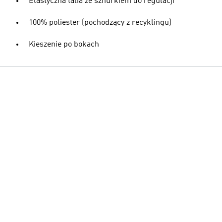
Elastyczna talia ze sznurkiem do regulacji
100% poliester (pochodzący z recyklingu)
Kieszenie po bokach