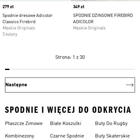
Price
279 zł
Price
349 zł
Spodnie dresowe Adicolor
SPODNIE DŻINSOWE FIREBIRD
Classics Firebird
ADICOLOR
Męskie Originals
Męskie Originals
5 kolory
Strona: 1 z 30
Następne
SPODNIE I WIĘCEJ DO ODKRYCIA
Płaszcze Zimowe
Białe Koszulki
Buty Do Rugby
Kombinezony
Czarne Spodnie
Buty Skaterskie