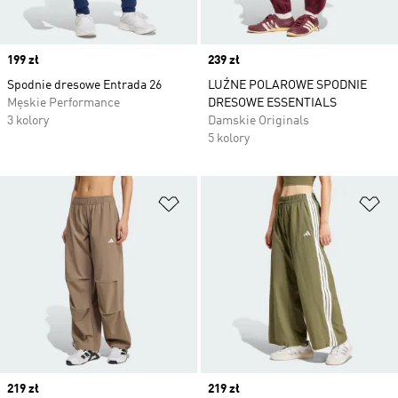
Price
199 zł
Price
239 zł
Spodnie dresowe Entrada 26
LUŹNE POLAROWE SPODNIE
Męskie Performance
DRESOWE ESSENTIALS
3 kolory
Damskie Originals
5 kolory
Dodaj do listy życzeń
Do
Price
219 zł
Price
219 zł