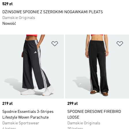
Price
529 zł
DŻINSOWE SPODNIE Z SZEROKIMI NOGAWKAMI PLEATS
Damskie Originals
Nowość
Dodaj do listy życzeń
Do
Price
219 zł
Price
299 zł
Spodnie Essentials 3-Stripes
SPODNIE DRESOWE FIREBIRD
Lifestyle Woven Parachute
LOOSE
Damskie Sportswear
Damskie Originals