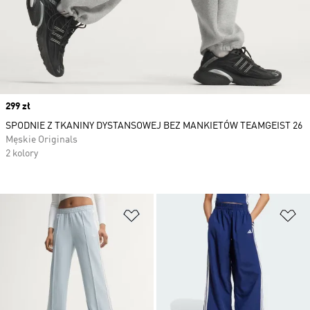
Price
299 zł
SPODNIE Z TKANINY DYSTANSOWEJ BEZ MANKIETÓW TEAMGEIST 26
Męskie Originals
2 kolory
Dodaj do listy życzeń
Do