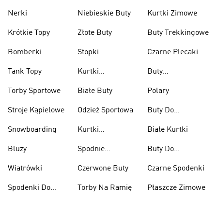
Nerki
Niebieskie Buty
Kurtki Zimowe
Krótkie Topy
Złote Buty
Buty Trekkingowe
Bomberki
Stopki
Czarne Plecaki
Tank Topy
Kurtki
Buty
Przeciwdeszczowe
Wspinaczkowe
Torby Sportowe
Białe Buty
Polary
Stroje Kąpielowe
Odzież Sportowa
Buty Do
Podnoszenia
Snowboarding
Kurtki
Białe Kurtki
Ciężarów
Narciarskie
Bluzy
Spodnie
Buty Do
Narciarskie
Koszykówki
Wiatrówki
Czerwone Buty
Czarne Spodenki
Spodenki Do
Torby Na Ramię
Płaszcze Zimowe
Kolan