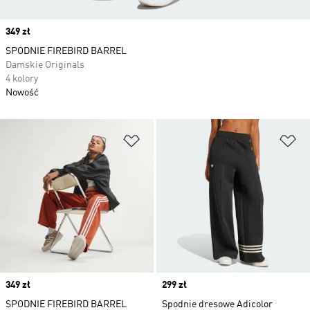
Price
349 zł
SPODNIE FIREBIRD BARREL
Damskie Originals
4 kolory
Nowość
Dodaj do listy życzeń
Do
Price
349 zł
Price
299 zł
SPODNIE FIREBIRD BARREL
Spodnie dresowe Adicolor