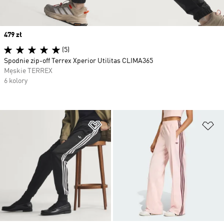
Price
479 zł
(5)
Spodnie zip-off Terrex Xperior Utilitas CLIMA365
Męskie TERREX
6 kolory
Dodaj do listy życzeń
Do