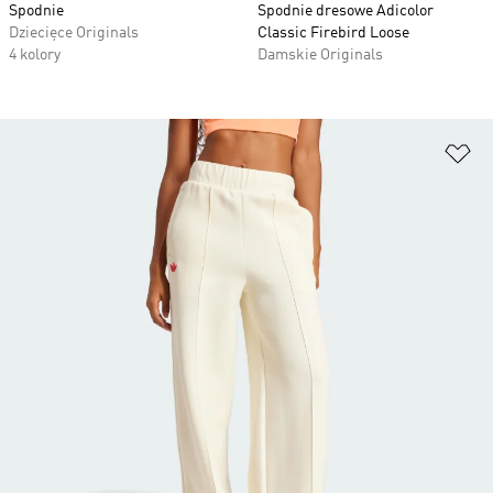
Spodnie
Spodnie dresowe Adicolor
Dziecięce Originals
Classic Firebird Loose
4 kolory
Damskie Originals
Do