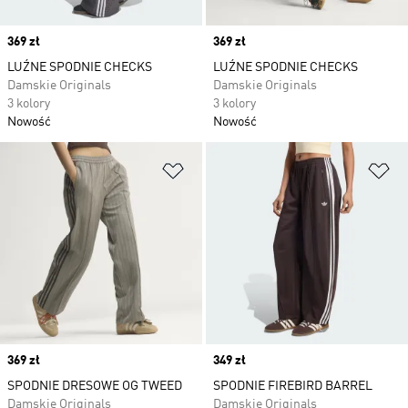
Price
369 zł
Price
369 zł
LUŹNE SPODNIE CHECKS
LUŹNE SPODNIE CHECKS
Damskie Originals
Damskie Originals
3 kolory
3 kolory
Nowość
Nowość
Dodaj do listy życzeń
Do
Price
369 zł
Price
349 zł
SPODNIE DRESOWE OG TWEED
SPODNIE FIREBIRD BARREL
Damskie Originals
Damskie Originals