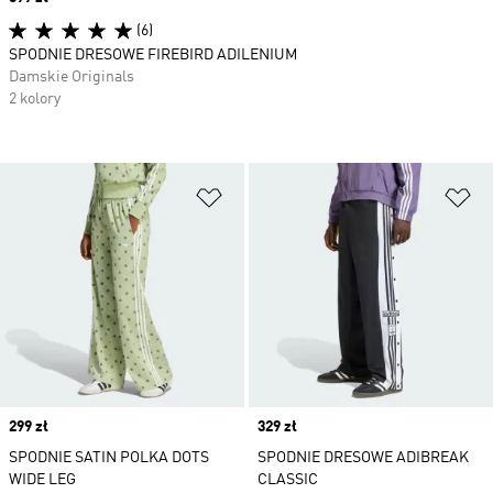
(6)
SPODNIE DRESOWE FIREBIRD ADILENIUM
Damskie Originals
2 kolory
Dodaj do listy życzeń
Do
Price
299 zł
Price
329 zł
SPODNIE SATIN POLKA DOTS
SPODNIE DRESOWE ADIBREAK
WIDE LEG
CLASSIC