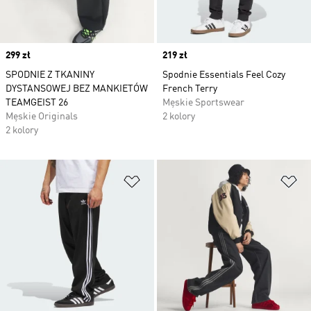
Price
299 zł
Price
219 zł
SPODNIE Z TKANINY
Spodnie Essentials Feel Cozy
DYSTANSOWEJ BEZ MANKIETÓW
French Terry
TEAMGEIST 26
Męskie Sportswear
Męskie Originals
2 kolory
2 kolory
Dodaj do listy życzeń
Do