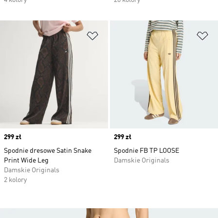
4 kolory
20 kolory
Dodaj do listy życzeń
Do
Price
299 zł
Price
299 zł
Spodnie dresowe Satin Snake
Spodnie FB TP LOOSE
Print Wide Leg
Damskie Originals
Damskie Originals
2 kolory