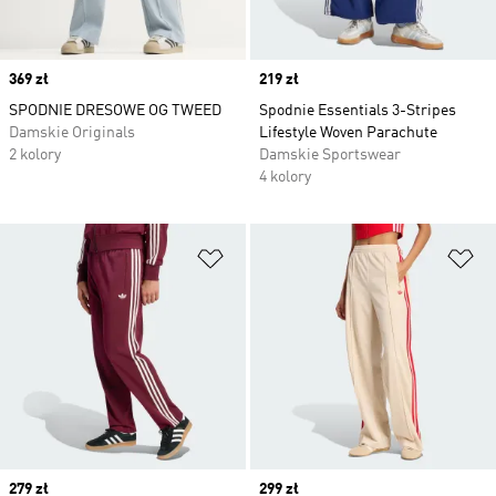
Price
369 zł
Price
219 zł
SPODNIE DRESOWE OG TWEED
Spodnie Essentials 3-Stripes
Damskie Originals
Lifestyle Woven Parachute
2 kolory
Damskie Sportswear
4 kolory
Dodaj do listy życzeń
Do
Price
279 zł
Price
299 zł