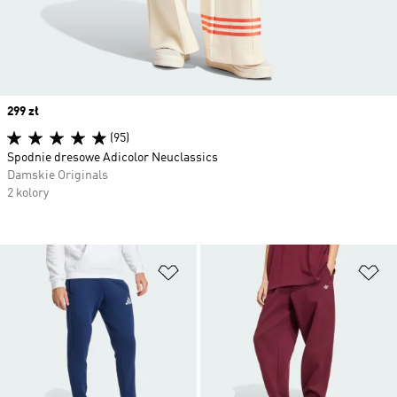
Price
299 zł
(95)
Spodnie dresowe Adicolor Neuclassics
Damskie Originals
2 kolory
Dodaj do listy życzeń
Do