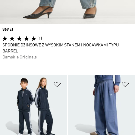
Price
369 zł
(1)
SPODNIE DŻINSOWE Z WYSOKIM STANEM I NOGAWKAMI TYPU
BARREL
Damskie Originals
Dodaj do listy życzeń
Do