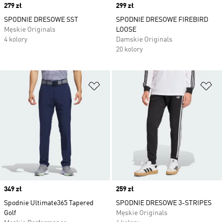
Price
279 zł
Price
299 zł
SPODNIE DRESOWE SST
SPODNIE DRESOWE FIREBIRD
Męskie Originals
LOOSE
4 kolory
Damskie Originals
20 kolory
Dodaj do listy życzeń
Do
Price
349 zł
Price
259 zł
Spodnie Ultimate365 Tapered
SPODNIE DRESOWE 3-STRIPES
Golf
Męskie Originals