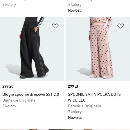
2 kolory
4 kolory
Nowość
Dodaj do listy życzeń
Do
Price
299 zł
Price
299 zł
Długie spodnie dresowe SST 2.0
SPODNIE SATIN POLKA DOTS
Damskie Originals
WIDE LEG
2 kolory
Damskie Originals
7 kolory
Nowość