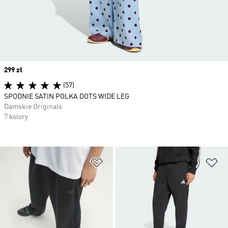
Price
299 zł
(57)
SPODNIE SATIN POLKA DOTS WIDE LEG
Damskie Originals
7 kolory
Dodaj do listy życzeń
Do