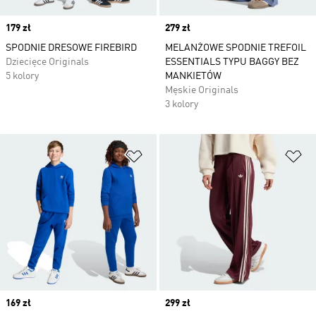
Price
179 zł
Price
279 zł
SPODNIE DRESOWE FIREBIRD
MELANŻOWE SPODNIE TREFOIL
Dziecięce Originals
ESSENTIALS TYPU BAGGY BEZ
5 kolory
MANKIETÓW
Męskie Originals
3 kolory
Dodaj do listy życzeń
Do
Price
169 zł
Price
299 zł