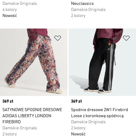
Damskie Originals
Neuclassics
4 kolory
Damskie Originals
Nowość
2 kolory
Dodaj do listy życzeń
Do
Price
369 zł
Price
369 zł
SATYNOWE SPODNIE DRESOWE
Spodnie dresowe 2W1 Firebird
ADIDAS LIBERTY LONDON
Loose z koronkową spódnicą
FIREBIRD
Damskie Originals
Damskie Originals
2 kolory
2 kolory
Nowość