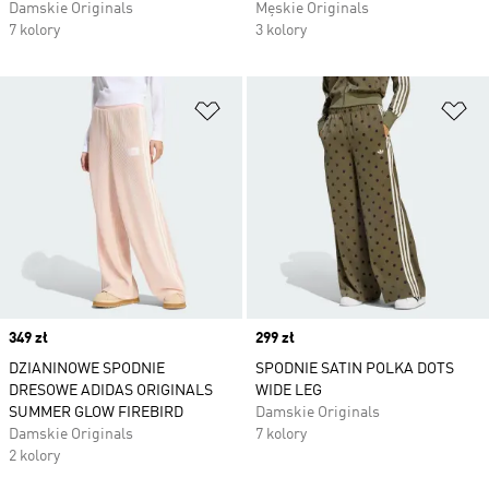
Damskie Originals
Męskie Originals
7 kolory
3 kolory
Dodaj do listy życzeń
Do
Price
349 zł
Price
299 zł
DZIANINOWE SPODNIE
SPODNIE SATIN POLKA DOTS
DRESOWE ADIDAS ORIGINALS
WIDE LEG
SUMMER GLOW FIREBIRD
Damskie Originals
Damskie Originals
7 kolory
2 kolory