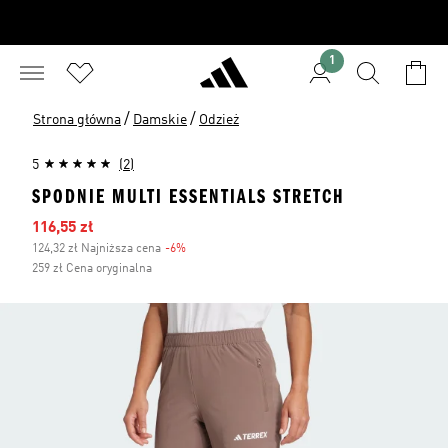
1
/
/
Strona główna
Damskie
Odzież
5
(2)
SPODNIE MULTI ESSENTIALS STRETCH
Ceny na wyprzedaży
116,55 zł
124,32 zł Najniższa cena
-6%
Zniżka
259 zł Cena oryginalna