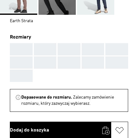
Earth Strata
Rozmiary
AAA
AAA
AAA
AAA
AAA
AAA
AAA
AAA
AAA
AAA
AAA
Dopasowane do rozmiaru.
Zalecamy zamówienie
rozmiaru, który zazwyczaj wybierasz.
Dodaj do koszyka