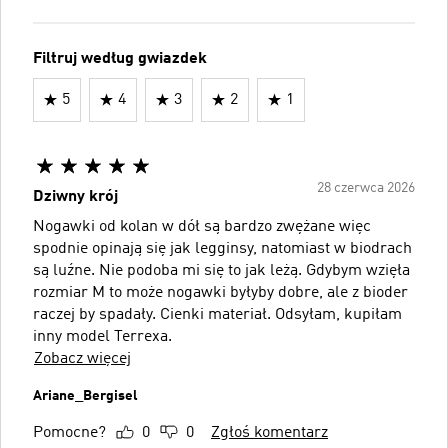
Filtruj według gwiazdek
5
4
3
2
1
28 czerwca 2026
Dziwny krój
Nogawki od kolan w dół są bardzo zwężane więc
spodnie opinają się jak legginsy, natomiast w biodrach
są luźne. Nie podoba mi się to jak leżą. Gdybym wzięła
rozmiar M to może nogawki byłyby dobre, ale z bioder
raczej by spadały. Cienki materiał. Odsyłam, kupiłam
inny model Terrexa.
Zobacz więcej
Ariane_Bergisel
Pomocne?
0
0
Zgłoś komentarz