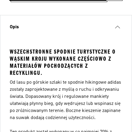
Opis
WSZECHSTRONNE SPODNIE TURYSTYCZNE O
WĄSKIM KROJU WYKONANE CZĘŚCIOWO Z
MATERIAŁÓW POCHODZĄCYCH Z
RECYKLINGU.
Od lasu po górskie szlaki te spodnie hikingowe adidas
zostały zaprojektowane z myślą o ruchu i odkrywaniu
świata. Dopasowany krój i regulowane mankiety
ułatwiają płynny bieg, gdy wędrujesz lub wspinasz się
po zróżnicowanym terenie. Boczne kieszenie zapinane
na suwak dodają codziennej użyteczności.
Ten produkt został wykonany w co najmniej 70% z