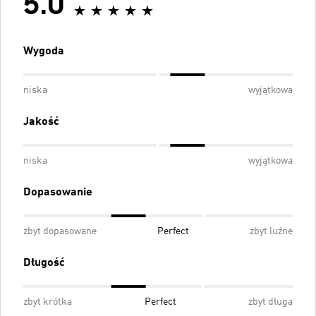
5.0
Wygoda
niska
wyjątkowa
Jakość
niska
wyjątkowa
Dopasowanie
zbyt dopasowane
Perfect
zbyt luźne
Długość
zbyt krótka
Perfect
zbyt długa