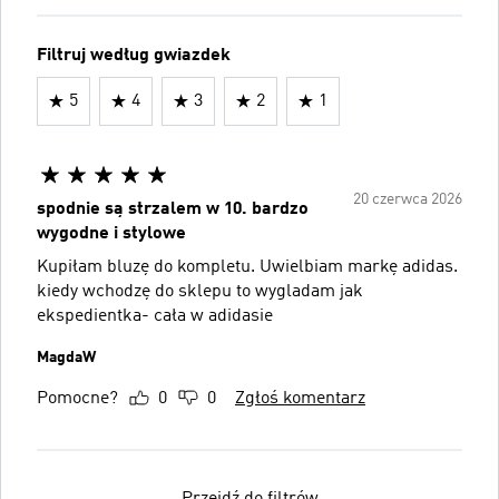
Filtruj według gwiazdek
5
4
3
2
1
20 czerwca 2026
spodnie są strzalem w 10. bardzo
wygodne i stylowe
Kupiłam bluzę do kompletu. Uwielbiam markę adidas.
kiedy wchodzę do sklepu to wygladam jak
ekspedientka- cała w adidasie
MagdaW
Pomocne?
0
0
Zgłoś komentarz
Przejdź do filtrów