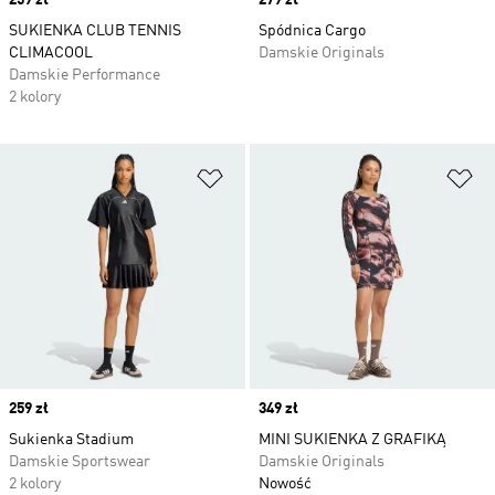
Price
259 zł
Price
279 zł
SUKIENKA CLUB TENNIS
Spódnica Cargo
CLIMACOOL
Damskie Originals
Damskie Performance
2 kolory
Dodaj do listy życzeń
Do
Price
259 zł
Price
349 zł
Sukienka Stadium
MINI SUKIENKA Z GRAFIKĄ
Damskie Sportswear
Damskie Originals
2 kolory
Nowość