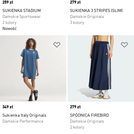
Price
259 zł
Price
279 zł
SUKIENKA STADIUM
SUKIENKA 3 STRIPES (SLIM)
Damskie Sportswear
Damskie Originals
2 kolory
3 kolory
Nowość
Dodaj do listy życzeń
Do
Price
349 zł
Price
279 zł
Sukienka Italy Originals
SPÓDNICA FIREBIRD
Damskie Performance
Damskie Originals
2 kolory