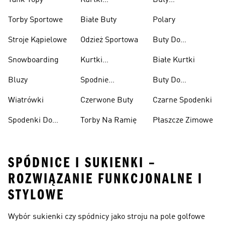
Tank Topy
Kurtki
Buty
Przeciwdeszczowe
Wspinaczkowe
Torby Sportowe
Białe Buty
Polary
Stroje Kąpielowe
Odzież Sportowa
Buty Do
Podnoszenia
Snowboarding
Kurtki
Białe Kurtki
Ciężarów
Narciarskie
Bluzy
Spodnie
Buty Do
Narciarskie
Koszykówki
Wiatrówki
Czerwone Buty
Czarne Spodenki
Spodenki Do
Torby Na Ramię
Płaszcze Zimowe
Kolan
SPÓDNICE I SUKIENKI –
ROZWIĄZANIE FUNKCJONALNE I
STYLOWE
Wybór sukienki czy spódnicy jako stroju na pole golfowe