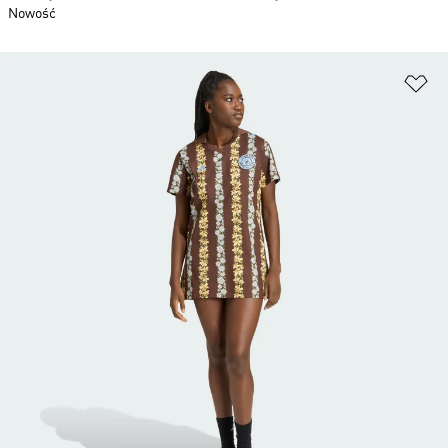
Nowość
Do