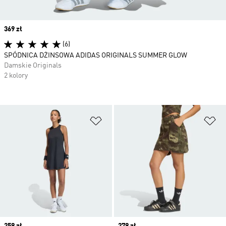
Price
369 zł
(6)
SPÓDNICA DŻINSOWA ADIDAS ORIGINALS SUMMER GLOW
Damskie Originals
2 kolory
Dodaj do listy życzeń
Do