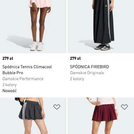
Price
279 zł
Price
279 zł
Spódnica Tennis Climacool
SPÓDNICA FIREBIRD
Bubble Pro
Damskie Originals
Damskie Performance
2 kolory
2 kolory
Nowość
Dodaj do listy życzeń
Do