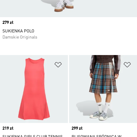
Price
279 zł
SUKIENKA POLO
Damskie Originals
Dodaj do listy życzeń
Do
Price
219 zł
Price
299 zł