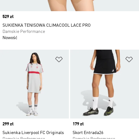
Price
529 zł
SUKIENKA TENISOWA CLIMACOOL LACE PRO
Damskie Performance
Nowość
Dodaj do listy życzeń
Do
Price
299 zł
Price
179 zł
Sukienka Liverpool FC Originals
Skort Entrada26