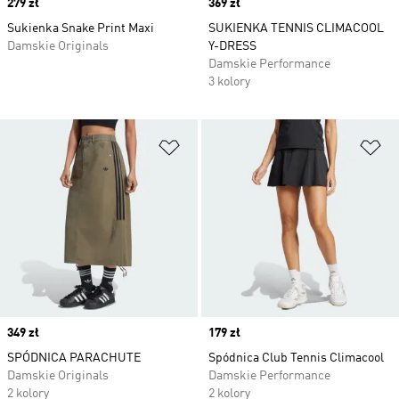
Price
279 zł
Price
369 zł
Sukienka Snake Print Maxi
SUKIENKA TENNIS CLIMACOOL
Damskie Originals
Y-DRESS
Damskie Performance
3 kolory
Dodaj do listy życzeń
Do
Price
349 zł
Price
179 zł
SPÓDNICA PARACHUTE
Spódnica Club Tennis Climacool
Damskie Originals
Damskie Performance
2 kolory
2 kolory