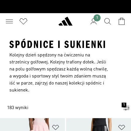
1
SPÓDNICE I SUKIENKI
Kolejny dzień spędzony na ćwiczeniu na
strzelnicy golfowej. Kolejny trafiony dołek. Jeśli
na polu golfowym spędzasz każdą wolną chwilę,
a wygoda i sportowy styl twoim zdaniem muszą
iść w parze, zajrzyj do naszej kolekcji spódnic i
sukienek.
1
183 wyniki
Dodaj do listy życzeń
Do