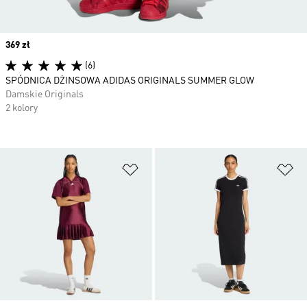
Price
369 zł
(6)
SPÓDNICA DŻINSOWA ADIDAS ORIGINALS SUMMER GLOW
Damskie Originals
2 kolory
Dodaj do listy życzeń
Do