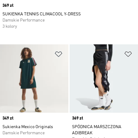
Price
369 zł
SUKIENKA TENNIS CLIMACOOL Y-DRESS
Damskie Performance
3 kolory
Dodaj do listy życzeń
Do
Price
349 zł
Price
369 zł
Sukienka Mexico Originals
SPÓDNICA MARSZCZONA
Damskie Performance
ADIBREAK