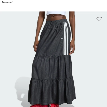
Nowość
Do