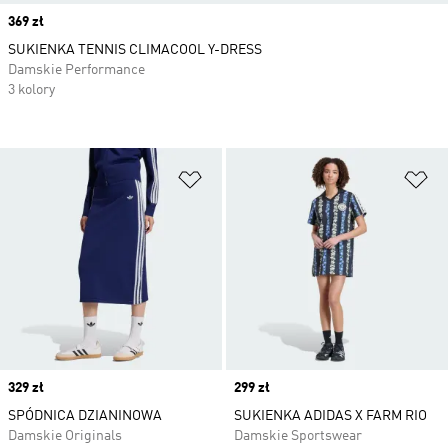
Price
369 zł
SUKIENKA TENNIS CLIMACOOL Y-DRESS
Damskie Performance
3 kolory
Dodaj do listy życzeń
Do
Price
329 zł
Price
299 zł
SPÓDNICA DZIANINOWA
SUKIENKA ADIDAS X FARM RIO
Damskie Originals
Damskie Sportswear