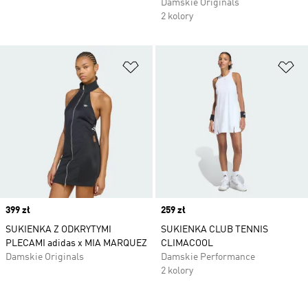
Damskie Originals
2 kolory
Dodaj do listy życzeń
Do
Price
399 zł
Price
259 zł
SUKIENKA Z ODKRYTYMI
SUKIENKA CLUB TENNIS
PLECAMI adidas x MIA MARQUEZ
CLIMACOOL
Damskie Originals
Damskie Performance
2 kolory