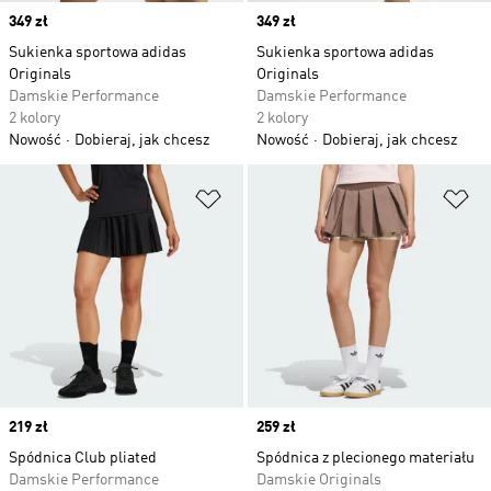
Price
349 zł
Price
349 zł
Sukienka sportowa adidas
Sukienka sportowa adidas
Originals
Originals
Damskie Performance
Damskie Performance
2 kolory
2 kolory
Nowość
Dobieraj, jak chcesz
Nowość
Dobieraj, jak chcesz
Dodaj do listy życzeń
Do
Price
219 zł
Price
259 zł
Spódnica Club pliated
Spódnica z plecionego materiału
Damskie Performance
Damskie Originals