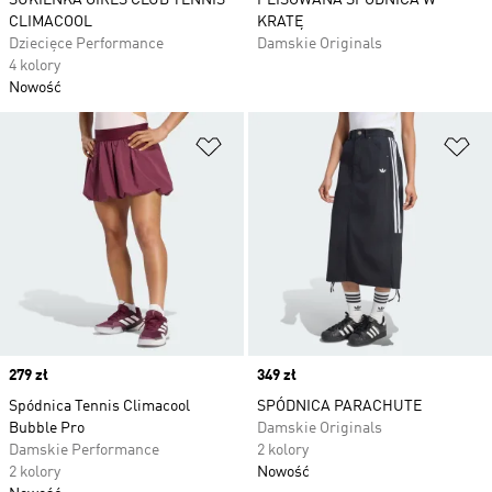
SUKIENKA GIRLS CLUB TENNIS
PLISOWANA SPÓDNICA W
CLIMACOOL
KRATĘ
Dziecięce Performance
Damskie Originals
4 kolory
Nowość
Dodaj do listy życzeń
Do
Price
279 zł
Price
349 zł
Spódnica Tennis Climacool
SPÓDNICA PARACHUTE
Bubble Pro
Damskie Originals
Damskie Performance
2 kolory
2 kolory
Nowość