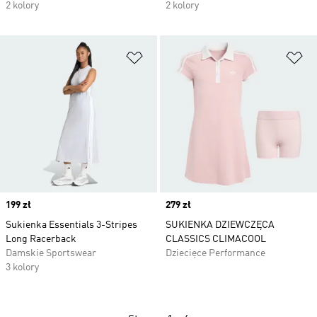
2 kolory
2 kolory
Dodaj do listy życzeń
Do
Price
199 zł
Price
279 zł
Sukienka Essentials 3-Stripes
SUKIENKA DZIEWCZĘCA
Long Racerback
CLASSICS CLIMACOOL
Damskie Sportswear
Dziecięce Performance
3 kolory