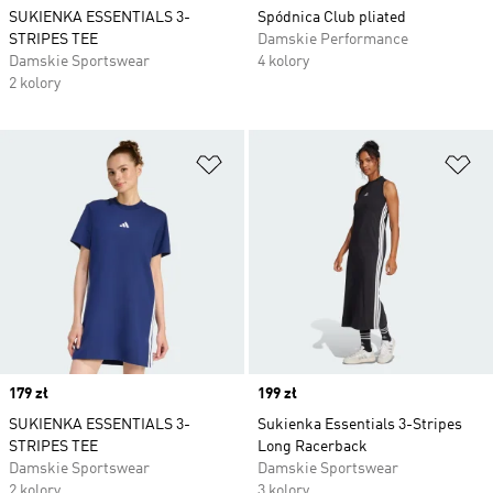
SUKIENKA ESSENTIALS 3-
Spódnica Club pliated
STRIPES TEE
Damskie Performance
Damskie Sportswear
4 kolory
2 kolory
Dodaj do listy życzeń
Do
Price
179 zł
Price
199 zł
SUKIENKA ESSENTIALS 3-
Sukienka Essentials 3-Stripes
STRIPES TEE
Long Racerback
Damskie Sportswear
Damskie Sportswear
2 kolory
3 kolory