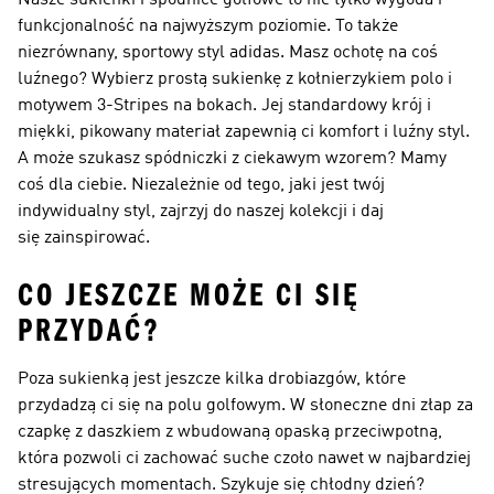
Nasze sukienki i spódnice golfowe to nie tylko wygoda i
funkcjonalność na najwyższym poziomie. To także
niezrównany, sportowy styl adidas. Masz ochotę na coś
luźnego? Wybierz prostą sukienkę z kołnierzykiem polo i
motywem 3-Stripes na bokach. Jej standardowy krój i
miękki, pikowany materiał zapewnią ci komfort i luźny styl.
A może szukasz spódniczki z ciekawym wzorem? Mamy
coś dla ciebie. Niezależnie od tego, jaki jest twój
indywidualny styl, zajrzyj do naszej kolekcji i daj
się zainspirować.
CO JESZCZE MOŻE CI SIĘ
PRZYDAĆ?
Poza sukienką jest jeszcze kilka drobiazgów, które
przydadzą ci się na polu golfowym. W słoneczne dni złap za
czapkę z daszkiem z wbudowaną opaską przeciwpotną,
która pozwoli ci zachować suche czoło nawet w najbardziej
stresujących momentach. Szykuje się chłodny dzień?