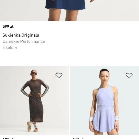
Price
599 zł
Sukienka Originals
Damskie Performance
3 kolory
Dodaj do listy życzeń
Do