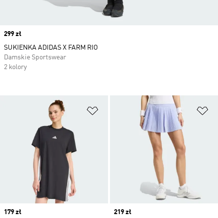
Price
299 zł
SUKIENKA ADIDAS X FARM RIO
Damskie Sportswear
2 kolory
Dodaj do listy życzeń
Do
Price
179 zł
Price
219 zł