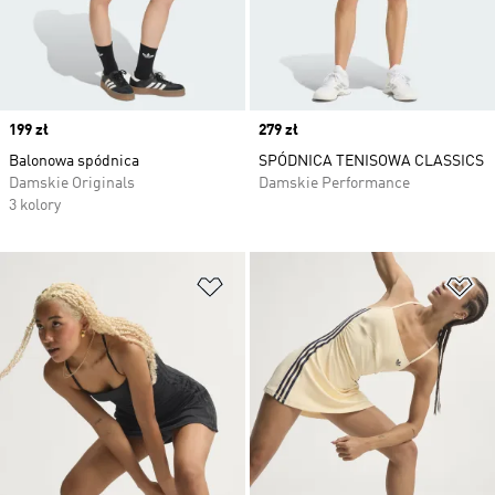
Price
199 zł
Price
279 zł
Balonowa spódnica
SPÓDNICA TENISOWA CLASSICS
Damskie Originals
Damskie Performance
3 kolory
Dodaj do listy życzeń
Do