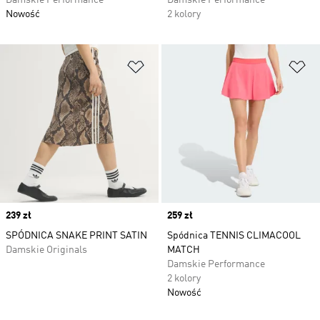
Damskie Performance
Damskie Performance
Nowość
2 kolory
Dodaj do listy życzeń
Do
Price
239 zł
Price
259 zł
SPÓDNICA SNAKE PRINT SATIN
Spódnica TENNIS CLIMACOOL
Damskie Originals
MATCH
Damskie Performance
2 kolory
Nowość