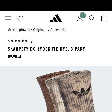
1
/
/
Strona główna
Originals
Akcesoria
5
(2)
SKARPETY DO ŁYDEK TIE DYE, 3 PARY
Cena
89,95 zł