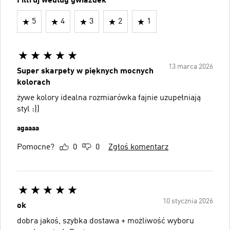
Filtruj według gwiazdek
5
4
3
2
1
13 marca 2026
Super skarpety w pięknych mocnych
kolorach
żywe kolory idealna rozmiarówka fajnie uzupełniają
styl :))
agaaaa
Pomocne?
0
0
Zgłoś komentarz
10 stycznia 2026
ok
dobra jakoś, szybka dostawa + możliwość wyboru