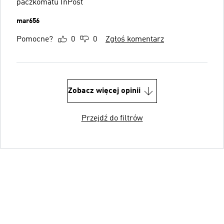
paczkomatu InPost
mar656
Pomocne?
0
0
Zgłoś komentarz
Zobacz więcej opinii
Przejdź do filtrów