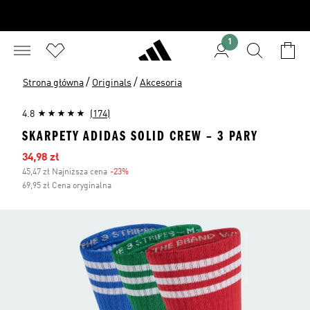
1
/
/
Strona główna
Originals
Akcesoria
4.8
(174)
SKARPETY ADIDAS SOLID CREW – 3 PARY
Ceny na wyprzedaży
34,98 zł
45,47 zł Najniższa cena
-23%
Zniżka
69,95 zł Cena oryginalna