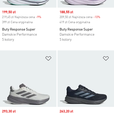
Sale price
199,50 zł
Sale price
188,55 zł
219,45 zł Najniższa cena
-9%
Discount
209,50 zł Najniższa cena
-10%
Discount
399 zł Cena oryginalna
419 zł Cena oryginalna
Buty Response Super
Buty Response Super
Damskie Performance
Damskie Performance
5 kolory
5 kolory
Dodaj do listy życzeń
Do
Sale price
293,30 zł
Sale price
263,20 zł