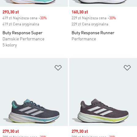
Sale price
293,30 zł
Sale price
160,30 zł
419 zł Najniższa cena
-30%
Discount
229 zł Najniższa cena
-30%
Discount
419 zł Cena oryginalna
229 zł Cena oryginalna
Buty Response Super
Buty Response Runner
Damskie Performance
Performance
5 kolory
Dodaj do listy życzeń
Do
Sale price
279,30 zł
Sale price
279,30 zł