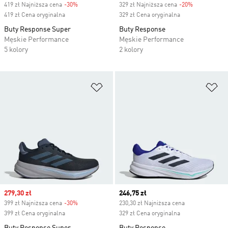
419 zł Najniższa cena
-30%
Discount
329 zł Najniższa cena
-20%
Discount
419 zł Cena oryginalna
329 zł Cena oryginalna
Buty Response Super
Buty Response
Męskie Performance
Męskie Performance
5 kolory
2 kolory
Dodaj do listy życzeń
Do
Sale price
279,30 zł
Current price
246,75 zł
399 zł Najniższa cena
-30%
Discount
230,30 zł Najniższa cena
399 zł Cena oryginalna
329 zł Cena oryginalna