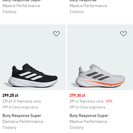
Buty Response Super
Buty Response
Męskie Performance
Męskie Performance
5 kolory
2 kolory
Dodaj do listy życzeń
Do
Current price
299,25 zł
Sale price
279,30 zł
239,40 zł Najniższa cena
399 zł Najniższa cena
-30%
Discount
399 zł Cena oryginalna
399 zł Cena oryginalna
Buty Response Super
Buty Response Super
Damskie Performance
Męskie Performance
5 kolory
5 kolory