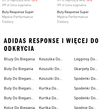
399 zł Najniższa cena
-30%
Discount
399 zł Najniższa cena
-30%
Discount
399 zł Cena oryginalna
399 zł Cena oryginalna
Buty Response Super
Buty Response Super
Męskie Performance
Męskie Performance
5 kolory
5 kolory
ADIDAS RESPONSE I WIĘCEJ DO
ODKRYCIA
Bluzy Do Biegania
Koszulka Do
Legginsy Do
Biegania
Biegania
Buty Do Biegania
Koszulki Do
Skarpety Do
Biegania Damskie
Biegania
Buty Do Biegania
Koszulki Do
Spodenki Do
Damskie
Biegania Męskie
Biegania
Buty Do Biegania
Kurtka Do
Spodenki Do
Męskie
Biegania
Biegania Damskie
Buty Do Biegania
Kurtka Do
Spodenki Do
Po Asfalcie
Biegania Damska
Biegania Męskie
Kolce Do Biegania
Kurtka Do
Spodnie Do