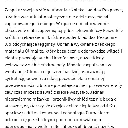
Zaopatrz swoją szafę w ubrania z kolekcji adidas Response,
a żadne warunki atmosferyczne nie odstraszą cię od
zaplanowanego treningu. W upalne dni odpowiednie
chłodzenie ciała zapewnią topy, bezrękawniki czy koszulki z
krótkim rękawkiem i krótkie spodenki adidas Response
lub oddychające legginsy. Ubrania wykonane z lekkiego
materiału Climalite, który bezpiecznie odprowadza wilgoć i
ciepło, pozostają suche i komfortowe, nawet kiedy
wylewasz z siebie siódme poty. Modele zaopatrzone w
wentylację Climacool jeszcze bardziej usprawniają
cyrkulację powietrza i dają poczucie ekstremalnej
przewiewności. Ubranie pozostaje suche i przewiewne, a ty
cały czas możesz dawać z siebie wszystko. Jednak
nieprzyjemna mżawka i przenikliwy chłód też nie będą ci
straszne, wystarczy, że okryjesz ciało cieplejszą odzieżą
sportową adidas Response. Technologia Climastorm
ochroni cię przed silnymi podmuchami wiatru, a
odprowadzający wodę materiał pozwoli biegać nawet w