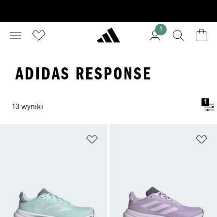
1
ADIDAS RESPONSE
1
13 wyniki
Dodaj do listy życzeń
Do