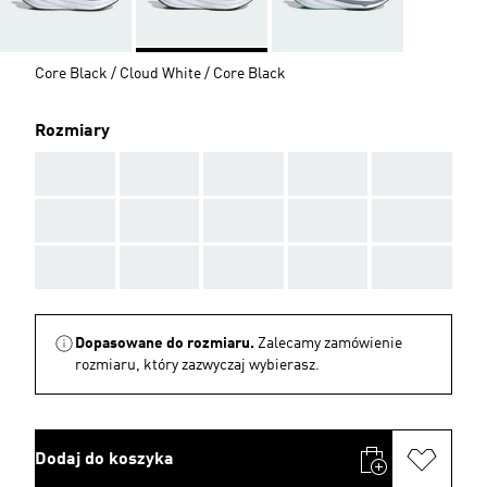
Core Black / Cloud White / Core Black
Rozmiary
AAA
AAA
AAA
AAA
AAA
AAA
AAA
AAA
AAA
AAA
AAA
AAA
AAA
AAA
AAA
Dopasowane do rozmiaru.
Zalecamy zamówienie
rozmiaru, który zazwyczaj wybierasz.
Dodaj do koszyka