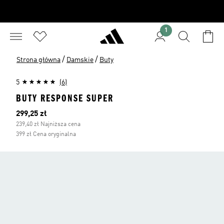
1
/
/
Strona główna
Damskie
Buty
5
(6)
BUTY RESPONSE SUPER
Bieżąca cena
299,25 zł
239,40 zł Najniższa cena
399 zł Cena oryginalna