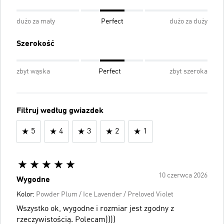
dużo za mały
Perfect
dużo za duży
Szerokość
zbyt wąska
Perfect
zbyt szeroka
Filtruj według gwiazdek
5
4
3
2
1
10 czerwca 2026
Wygodne
Kolor:
Powder Plum / Ice Lavender / Preloved Violet
Wszystko ok, wygodne i rozmiar jest zgodny z
rzeczywistością. Polecam))))