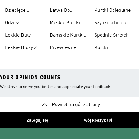
Przewiewne
Przewiewne
Odblaskowa
Dziecięce
Latwa Do
Kurtki Ocieplane
Sneakersy
Spakowania
Odzież
Męskie Kurtki
Szybkoschnące
Przewiewne
Kurtki
Przeciwdeszczowa
Wodoodporne
Koszulki
Lekkie Buty
Damskie Kurtki
Spodnie Stretch
Wodoodporne
Lekkie Bluzy Z
Przewiewne
Kurtki
Kapturem
Skarpetki
Nieprzemakalny
YOUR OPINION COUNTS
We strive to serve you better and appreciate your feedback
Powrót na górę strony
Zaloguj się
Twój koszyk (0)