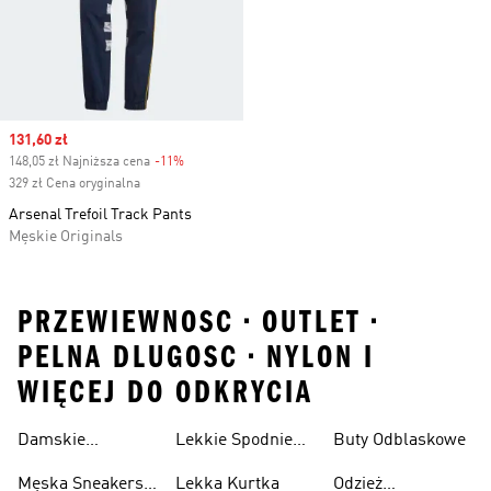
Sale price
131,60 zł
148,05 zł Najniższa cena
-11%
Discount
329 zł Cena oryginalna
Arsenal Trefoil Track Pants
Męskie Originals
PRZEWIEWNOSC • OUTLET •
PELNA DLUGOSC • NYLON I
WIĘCEJ DO ODKRYCIA
Damskie
Lekkie Spodnie
Buty Odblaskowe
Sneakersy
Sportowe
Męska Sneakersy
Lekka Kurtka
Odzież