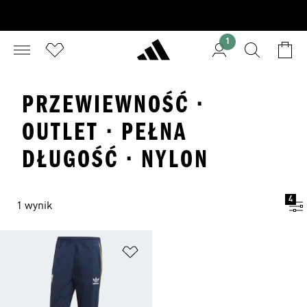
1
PRZEWIEWNOŚĆ ·
OUTLET · PEŁNA
DŁUGOŚĆ · NYLON
4
1 wynik
Dodaj do listy życzeń