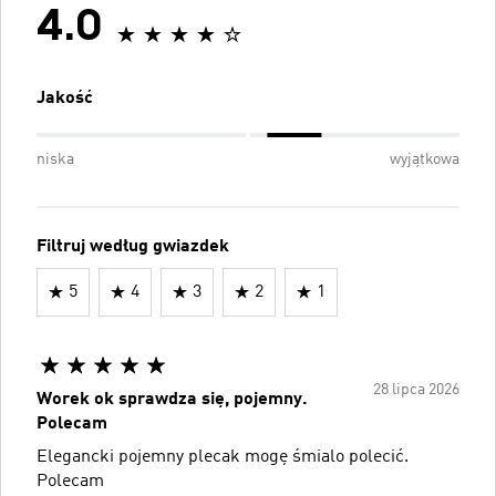
4.0
Jakość
niska
wyjątkowa
Filtruj według gwiazdek
5
4
3
2
1
28 lipca 2026
Worek ok sprawdza się, pojemny.
Polecam
Elegancki pojemny plecak mogę śmialo polecić.
Polecam