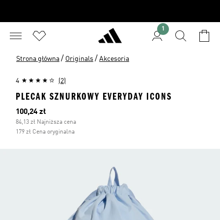
1
/
/
Strona główna
Originals
Akcesoria
4
(2)
PLECAK SZNURKOWY EVERYDAY ICONS
Bieżąca cena
100,24 zł
84,13 zł Najniższa cena
179 zł Cena oryginalna