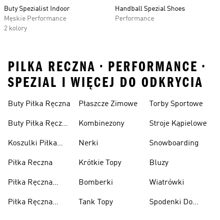
Buty Spezialist Indoor
Handball Spezial Shoes
Męskie Performance
Performance
2 kolory
PILKA RECZNA • PERFORMANCE •
SPEZIAL I WIĘCEJ DO ODKRYCIA
Buty Piłka Ręczna
Płaszcze Zimowe
Torby Sportowe
Buty Piłka Ręczna
Kombinezony
Stroje Kąpielowe
Damskie
Koszulki Piłka
Nerki
Snowboarding
Ręczna
Piłka Reczna
Krótkie Topy
Bluzy
Piłka Ręczna
Bomberki
Wiatrówki
Akcesoria
Piłka Ręczna
Tank Topy
Spodenki Do
Odzież
Kolan