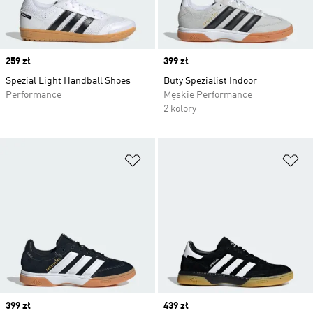
Price
259 zł
Price
399 zł
Spezial Light Handball Shoes
Buty Spezialist Indoor
Performance
Męskie Performance
2 kolory
Dodaj do listy życzeń
Do
Price
399 zł
Price
439 zł