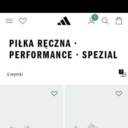
1
PIŁKA RĘCZNA ·
PERFORMANCE · SPEZIAL
3
4 wyniki
Dodaj do listy życzeń
Do