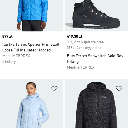
Price
899 zł
Current price
419,30 zł
389,35 zł Najniższa cena
Kurtka Terrex Xperior PrimaLoft
599 zł Cena oryginalna
Loose Fill Insulated Hooded
Męskie TERREX
Buty Terrex Snowpitch Cold.Rdy
3 kolory
Hiking
Męskie TERREX
Dodaj do listy życzeń
Do