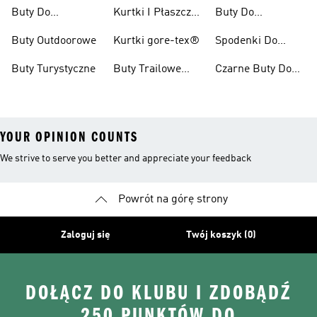
Damskie
Pieszych
Buty Do
Kurtki I Płaszcze
Buty Do
Wędrówek
Kolarzówki
Zimowe
Kolarstwa
Buty Outdoorowe
Kurtki gore-tex®
Spodenki Do
Górskiego Dla
Biegów
Kobiet
Buty Turystyczne
Buty Trailowe
Czarne Buty Do
Trailowych
Męskie
Biegów
Trailowych
YOUR OPINION COUNTS
We strive to serve you better and appreciate your feedback
Powrót na górę strony
Zaloguj się
Twój koszyk (0)
DOŁĄCZ DO KLUBU I ZDOBĄDŹ
250 PUNKTÓW DO