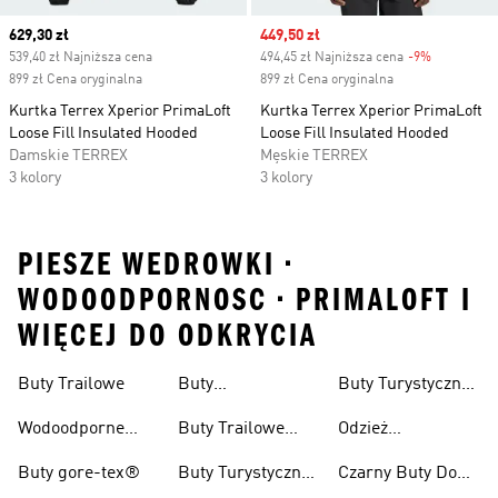
Current price
629,30 zł
Sale price
449,50 zł
539,40 zł Najniższa cena
494,45 zł Najniższa cena
-9%
Discount
899 zł Cena oryginalna
899 zł Cena oryginalna
Kurtka Terrex Xperior PrimaLoft
Kurtka Terrex Xperior PrimaLoft
Loose Fill Insulated Hooded
Loose Fill Insulated Hooded
Damskie TERREX
Męskie TERREX
3 kolory
3 kolory
PIESZE WEDROWKI •
WODOODPORNOSC • PRIMALOFT I
WIĘCEJ DO ODKRYCIA
Buty Trailowe
Buty
Buty Turystyczne
Wspinaczkowe
Męskie
Wodoodporne
Buty Trailowe
Odzież
Buty Do Biegania
Damskie
Turystyczna
Buty gore-tex®
Buty Turystyczne
Czarny Buty Do
W Terenie