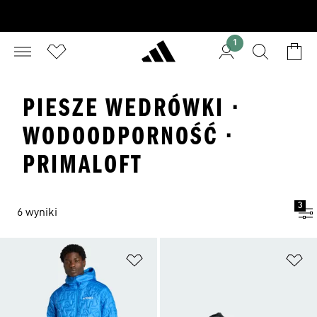
1
PIESZE WEDRÓWKI ·
WODOODPORNOŚĆ ·
PRIMALOFT
3
6 wyniki
Dodaj do listy życzeń
Do