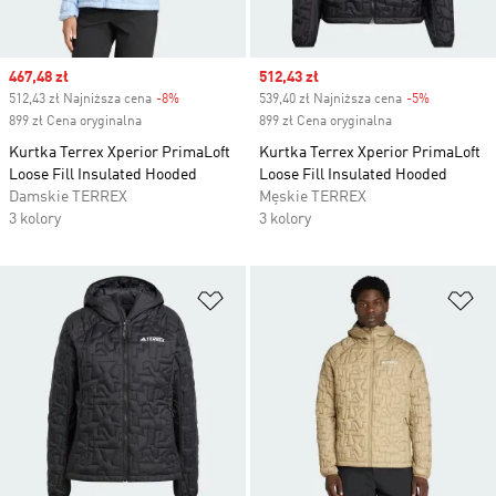
Sale price
467,48 zł
Sale price
512,43 zł
512,43 zł Najniższa cena
-8%
Discount
539,40 zł Najniższa cena
-5%
Discount
899 zł Cena oryginalna
899 zł Cena oryginalna
Kurtka Terrex Xperior PrimaLoft
Kurtka Terrex Xperior PrimaLoft
Loose Fill Insulated Hooded
Loose Fill Insulated Hooded
Damskie TERREX
Męskie TERREX
3 kolory
3 kolory
Dodaj do listy życzeń
Do