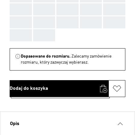
AAA
AAA
AAA
AAA
AAA
AAA
AAA
AAA
AAA
AAA
AAA
AAA
Dopasowane do rozmiaru.
Zalecamy zamówienie
rozmiaru, który zazwyczaj wybierasz.
Dodaj do koszyka
Opis