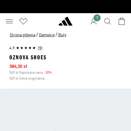
1
/
/
Strona główna
Damskie
Buty
4.9
(9)
OZNOVA SHOES
Ceny na wyprzedaży
384,30 zł
549 zł Najniższa cena
-30%
Zniżka
549 zł Cena oryginalna