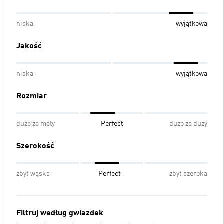
niska
wyjątkowa
Jakość
niska
wyjątkowa
Rozmiar
dużo za mały
Perfect
dużo za duży
Szerokość
zbyt wąska
Perfect
zbyt szeroka
Filtruj według gwiazdek