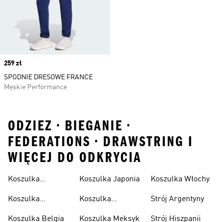
Price
259 zł
SPODNIE DRESOWE FRANCE
Męskie Performance
ODZIEZ • BIEGANIE •
FEDERATIONS • DRAWSTRING I
WIĘCEJ DO ODKRYCIA
Koszulka
Koszulka Japonia
Koszulka Włochy
Algierska
Koszulka
Koszulka
Strój Argentyny
Argentyna
Kolumbia
Koszulka Belgia
Koszulka Meksyk
Strój Hiszpanii