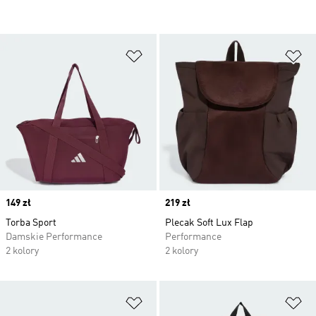
Dodaj do listy życzeń
Do
Price
149 zł
Price
219 zł
Torba Sport
Plecak Soft Lux Flap
Damskie Performance
Performance
2 kolory
2 kolory
Dodaj do listy życzeń
Do