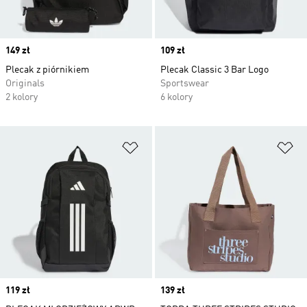
Price
149 zł
Price
109 zł
Plecak z piórnikiem
Plecak Classic 3 Bar Logo
Originals
Sportswear
2 kolory
6 kolory
Dodaj do listy życzeń
Do
Price
119 zł
Price
139 zł