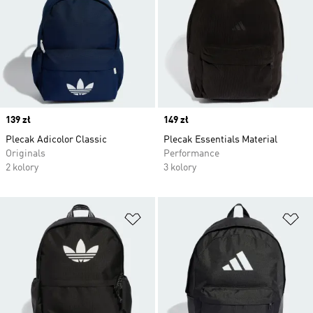
Price
139 zł
Price
149 zł
Plecak Adicolor Classic
Plecak Essentials Material
Originals
Performance
2 kolory
3 kolory
Dodaj do listy życzeń
Do