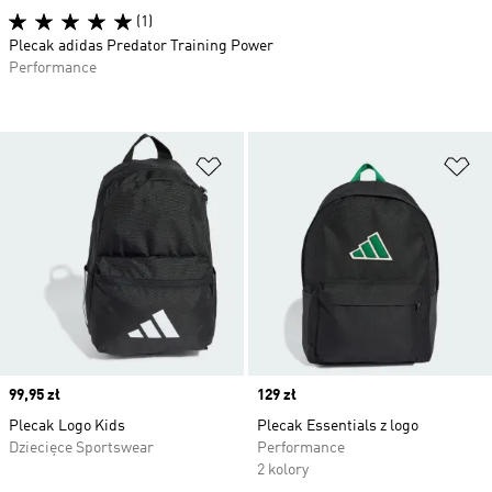
(1)
Plecak adidas Predator Training Power
Performance
Dodaj do listy życzeń
Do
Price
99,95 zł
Price
129 zł
Plecak Logo Kids
Plecak Essentials z logo
Dziecięce Sportswear
Performance
2 kolory