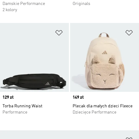
Damskie Performance
Originals
2 kolory
Dodaj do listy życzeń
Do
Price
129 zł
Price
149 zł
Torba Running Waist
Plecak dla małych dzieci Fleece
Performance
Dziecięce Performance
Do