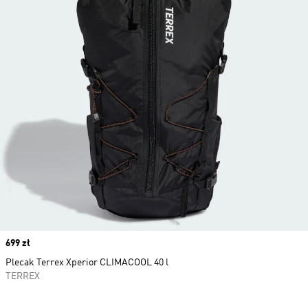
Price
699 zł
Plecak Terrex Xperior CLIMACOOL 40 l
TERREX