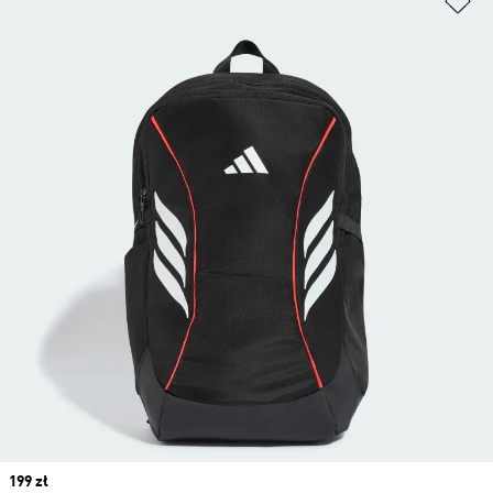
Price
199 zł