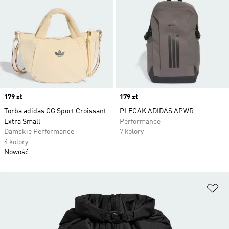
Price
179 zł
Price
179 zł
Torba adidas OG Sport Croissant
PLECAK ADIDAS APWR
Extra Small
Performance
Damskie Performance
7 kolory
4 kolory
Nowość
Do