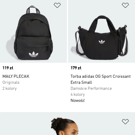
Dodaj do listy życzeń
Do
Price
119 zł
Price
179 zł
MAŁY PLECAK
Torba adidas OG Sport Croissant
Originals
Extra Small
2 kolory
Damskie Performance
4 kolory
Nowość
Do