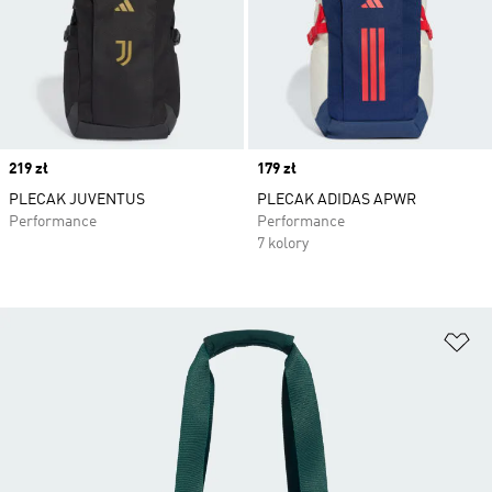
Price
219 zł
Price
179 zł
PLECAK JUVENTUS
PLECAK ADIDAS APWR
Performance
Performance
7 kolory
Do