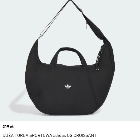
Price
219 zł
DUŻA TORBA SPORTOWA adidas OG CROISSANT