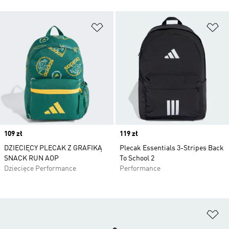
Dodaj do listy życzeń
Do
Price
109 zł
Price
119 zł
DZIECIĘCY PLECAK Z GRAFIKĄ
Plecak Essentials 3-Stripes Back
SNACK RUN AOP
To School 2
Dziecięce Performance
Performance
Do