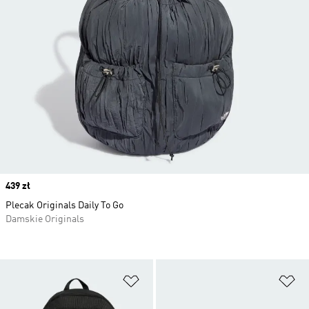
Price
439 zł
Plecak Originals Daily To Go
Damskie Originals
Dodaj do listy życzeń
Do