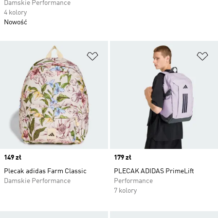
Damskie Performance
4 kolory
Nowość
Dodaj do listy życzeń
Do
Price
149 zł
Price
179 zł
Plecak adidas Farm Classic
PLECAK ADIDAS PrimeLift
Damskie Performance
Performance
7 kolory