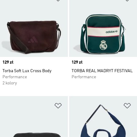
Price
129 zł
Price
129 zł
Torba Soft Lux Cross Body
TORBA REAL MADRYT FESTIVAL
Performance
Performance
2 kolory
Dodaj do listy życzeń
Do