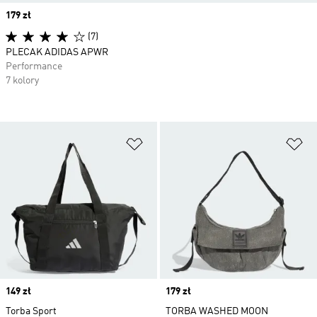
Price
179 zł
(7)
PLECAK ADIDAS APWR
Performance
7 kolory
Dodaj do listy życzeń
Do
Price
149 zł
Price
179 zł
Torba Sport
TORBA WASHED MOON