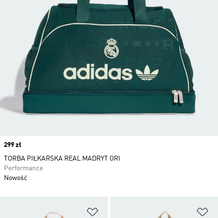
Price
299 zł
TORBA PIŁKARSKA REAL MADRYT ORI
Performance
Nowość
Dodaj do listy życzeń
Do