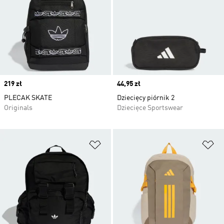
Price
219 zł
Price
44,95 zł
PLECAK SKATE
Dziecięcy piórnik 2
Originals
Dziecięce Sportswear
Dodaj do listy życzeń
Do