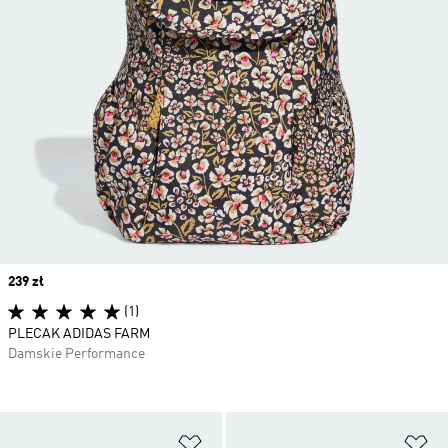
Price
239 zł
(1)
PLECAK ADIDAS FARM
Damskie Performance
Dodaj do listy życzeń
Do