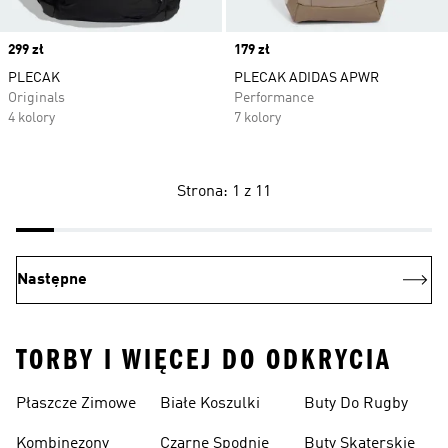
Price
299 zł
Price
179 zł
PLECAK
PLECAK ADIDAS APWR
Originals
Performance
4 kolory
7 kolory
Strona: 1 z 11
Następne
TORBY I WIĘCEJ DO ODKRYCIA
Płaszcze Zimowe
Białe Koszulki
Buty Do Rugby
Kombinezony
Czarne Spodnie
Buty Skaterskie