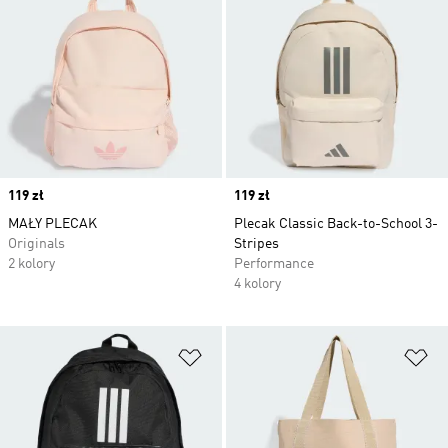
Price
119 zł
Price
119 zł
MAŁY PLECAK
Plecak Classic Back-to-School 3-
Originals
Stripes
2 kolory
Performance
4 kolory
Dodaj do listy życzeń
Do