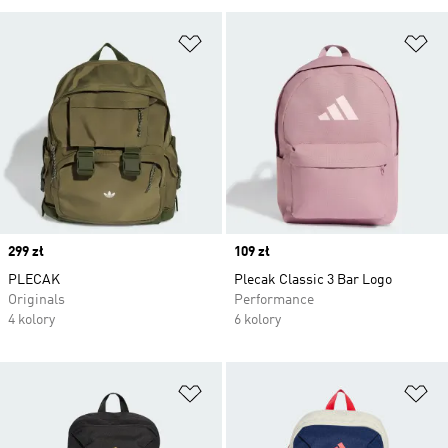
Dodaj do listy życzeń
Do
Price
299 zł
Price
109 zł
PLECAK
Plecak Classic 3 Bar Logo
Originals
Performance
4 kolory
6 kolory
Dodaj do listy życzeń
Do