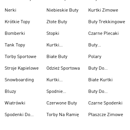
Nerki
Niebieskie Buty
Kurtki Zimowe
Krótkie Topy
Złote Buty
Buty Trekkingowe
Bomberki
Stopki
Czarne Plecaki
Tank Topy
Kurtki
Buty
Przeciwdeszczowe
Wspinaczkowe
Torby Sportowe
Białe Buty
Polary
Stroje Kąpielowe
Odzież Sportowa
Buty Do
Podnoszenia
Snowboarding
Kurtki
Białe Kurtki
Ciężarów
Narciarskie
Bluzy
Spodnie
Buty Do
Narciarskie
Koszykówki
Wiatrówki
Czerwone Buty
Czarne Spodenki
Spodenki Do
Torby Na Ramię
Płaszcze Zimowe
Kolan