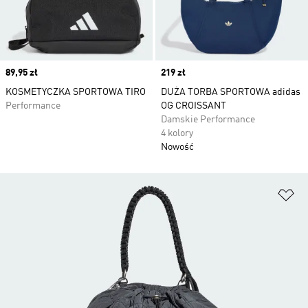
Price
89,95 zł
Price
219 zł
KOSMETYCZKA SPORTOWA TIRO
DUŻA TORBA SPORTOWA adidas
Performance
OG CROISSANT
Damskie Performance
4 kolory
Nowość
Do