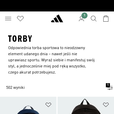
1
TORBY
Odpowiednia torba sportowa to nieodzowny
element udanego dnia – nawet jeśli nie
uprawiasz sportu. Wyraź siebie i manifestuj swój
styl, a jednocześnie miej pod ręką wszystko,
czego akurat potrzebujesz.
1
502 wyniki
Dodaj do listy życzeń
Do