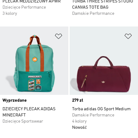
PLECAK MŁODZIEŻOWY APWR
TORBA THREE STRIPES STUDIO
Dziecięce Performance
CANVAS TOTE BAG
3 kolory
Damskie Performance
Dodaj do listy życzeń
Do
Wyprzedane
Price
279 zł
DZIECIĘCY PLECAK ADIDAS
Torba adidas OG Sport Medium
MINECRAFT
Damskie Performance
Dziecięce Sportswear
4 kolory
Nowość