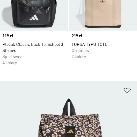
Price
119 zł
Price
219 zł
Plecak Classic Back-to-School 3-
TORBA TYPU TOTE
Stripes
Originals
Sportswear
2 kolory
4 kolory
Do