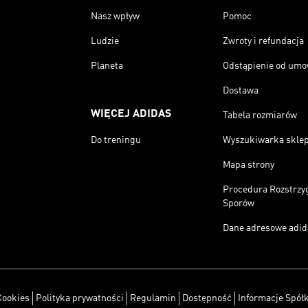
Nasz wpływ
Pomoc
Ludzie
Zwroty i refundacja
Planeta
Odstąpienie od um
Dostawa
WIĘCEJ ADIDAS
Tabela rozmiarów
Do treningu
Wyszukiwarka skle
Mapa strony
Procedura Rozstrzy
Sporów
Dane adresowe adid
Cookies
Polityka prywatności
Regulamin
Dostępność
Informacje Spółk