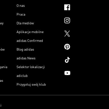
O nas
Praca
owy
Dla mediów
Aplikacje mobilne
adidas Confirmed
pów
Blog adidas
adidas News
gania
Selektor lokalizacji
adiclub
as
Przygotuj swój klub
i