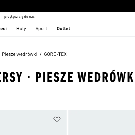
przyłącz się do nas
ieci
Buty
Sport
Outlet
Piesze wedrówki
GORE-TEX
RSY · PIESZE WEDRÓWKI
 życzeń
Dodaj do listy życzeń