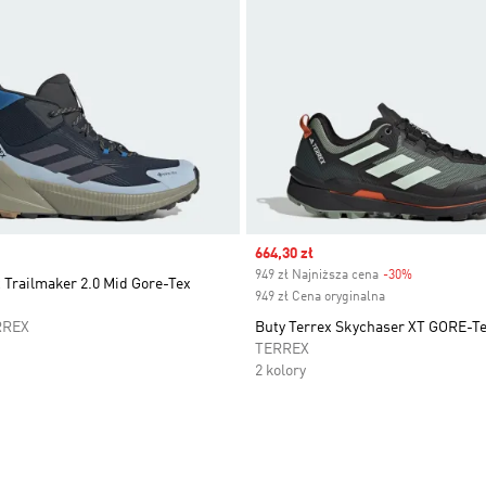
Sale price
664,30 zł
949 zł Najniższa cena
-30%
Discount
 Trailmaker 2.0 Mid Gore-Tex
949 zł Cena oryginalna
RREX
Buty Terrex Skychaser XT GORE-Te
TERREX
2 kolory