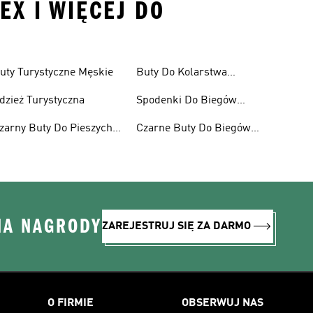
EX I WIĘCEJ DO
uty Turystyczne Męskie
Buty Do Kolarstwa
Górskiego Dla Kobiet
dzież Turystyczna
Spodenki Do Biegów
Trailowych
zarny Buty Do Pieszych
Czarne Buty Do Biegów
ędrówek
Trailowych
NA NAGRODY
ZAREJESTRUJ SIĘ ZA DARMO
O FIRMIE
OBSERWUJ NAS