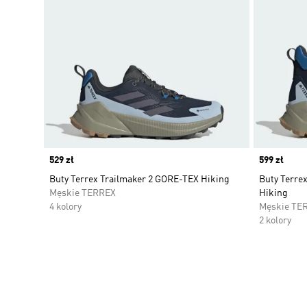
Price
529 zł
Price
599 zł
Buty Terrex Trailmaker 2 GORE-TEX Hiking
Buty Terrex
Męskie TERREX
Hiking
4 kolory
Męskie TE
2 kolory