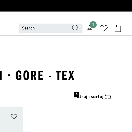
1
 · GORE - TEX
4
Filtruj i sortuj
Dodaj do listy życzeń