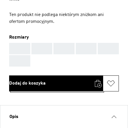
Ten produkt nie podlega niektórym zniżkom ani
ofertom promocyjnym.
Rozmiary
AAA
AAA
AAA
AAA
AAA
AAA
Dodaj do koszyka
Opis