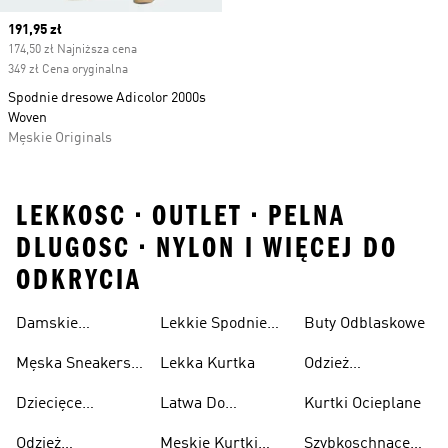
Current price
191,95 zł
174,50 zł Najniższa cena
349 zł Cena oryginalna
Spodnie dresowe Adicolor 2000s
Woven
Męskie Originals
LEKKOSC • OUTLET • PELNA
DLUGOSC • NYLON I WIĘCEJ DO
ODKRYCIA
Damskie
Lekkie Spodnie
Buty Odblaskowe
Sneakersy
Sportowe
Męska Sneakersy
Lekka Kurtka
Odzież
Przewiewne
Przewiewne
Odblaskowa
Dziecięce
Latwa Do
Kurtki Ocieplane
Sneakersy
Spakowania
Odzież
Męskie Kurtki
Szybkoschnące