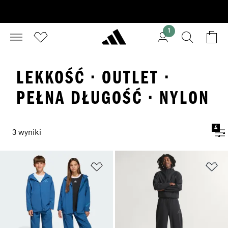
1
LEKKOŚĆ · OUTLET ·
PEŁNA DŁUGOŚĆ · NYLON
4
3 wyniki
Dodaj do listy życzeń
Do