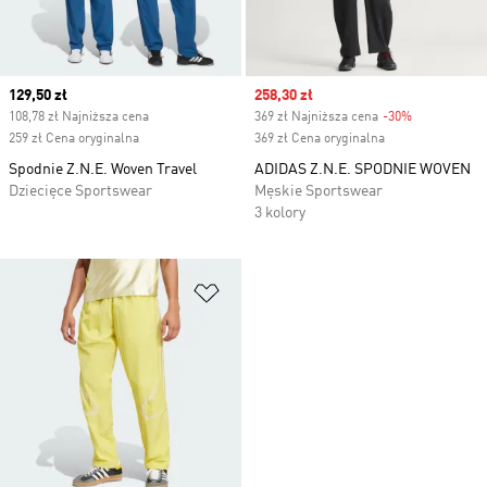
Current price
129,50 zł
Sale price
258,30 zł
108,78 zł Najniższa cena
369 zł Najniższa cena
-30%
Discount
259 zł Cena oryginalna
369 zł Cena oryginalna
Spodnie Z.N.E. Woven Travel
ADIDAS Z.N.E. SPODNIE WOVEN
Dziecięce Sportswear
Męskie Sportswear
3 kolory
Dodaj do listy życzeń