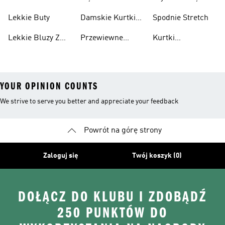
Przewiewne
Kurtki
Przeciwdeszczowa
Wodoodporne
Koszulki
Lekkie Buty
Damskie Kurtki
Spodnie Stretch
Wodoodporne
Lekkie Bluzy Z
Przewiewne
Kurtki
Kapturem
Skarpetki
Nieprzemakalny
YOUR OPINION COUNTS
We strive to serve you better and appreciate your feedback
Powrót na górę strony
Zaloguj się
Twój koszyk (0)
DOŁĄCZ DO KLUBU I ZDOBĄDŹ
250 PUNKTÓW DO