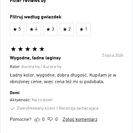
Filter reviews by
Filtruj według gwiazdek
5
4
3
2
1
5 lipca 2026
Wygodne, ładne leginsy
Kolor:
Aurora Ivy / Aurora Ivy
Ładny kolor, wygodne, dobra długość. Kupiłam je w
obniżonej cenie, więc cena też mi si podobała.
Domi
Aktywność:
Na co dzień
Zweryfikowany klient
Recenzja zachęcająca
Pomocne?
0
0
Zgłoś komentarz