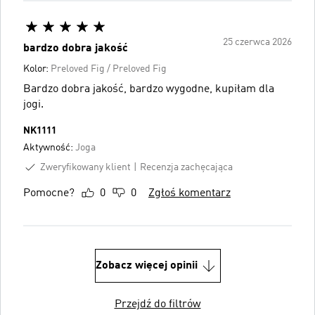
25 czerwca 2026
bardzo dobra jakość
Kolor:
Preloved Fig / Preloved Fig
Bardzo dobra jakość, bardzo wygodne, kupiłam dla
jogi.
NK1111
Aktywność:
Joga
Zweryfikowany klient
Recenzja zachęcająca
Pomocne?
0
0
Zgłoś komentarz
Zobacz więcej opinii
Przejdź do filtrów