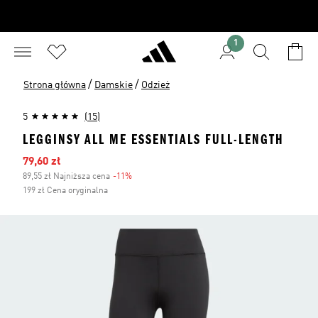
1
/
/
Strona główna
Damskie
Odzież
5
(15)
LEGGINSY ALL ME ESSENTIALS FULL-LENGTH
Ceny na wyprzedaży
79,60 zł
89,55 zł Najniższa cena
-11%
Zniżka
199 zł Cena oryginalna