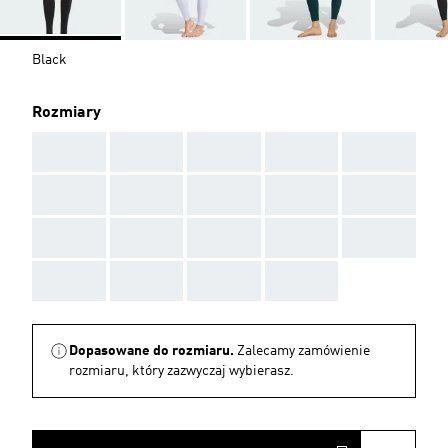
Black
Rozmiary
AAA
AAA
AAA
AAA
AAA
AAA
AAA
AAA
AAA
AAA
AAA
AAA
AAA
AAA
AAA
AAA
AAA
AAA
AAA
Dopasowane do rozmiaru.
Zalecamy zamówienie
rozmiaru, który zazwyczaj wybierasz.