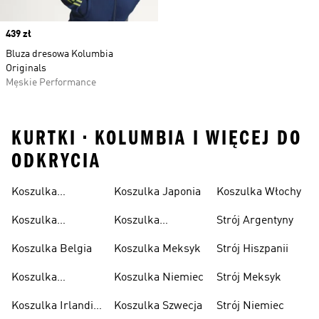
Price
439 zł
Bluza dresowa Kolumbia
Originals
Męskie Performance
KURTKI • KOLUMBIA I WIĘCEJ DO
ODKRYCIA
Koszulka
Koszulka Japonia
Koszulka Włochy
Algierska
Koszulka
Koszulka
Strój Argentyny
Argentyna
Kolumbia
Koszulka Belgia
Koszulka Meksyk
Strój Hiszpanii
Koszulka
Koszulka Niemiec
Strój Meksyk
Hiszpania
Koszulka Irlandii
Koszulka Szwecja
Strój Niemiec