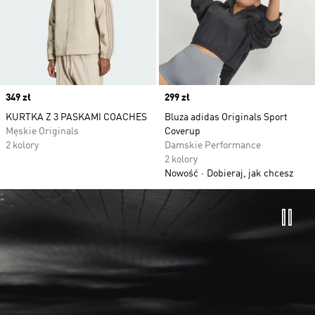
Price
349 zł
Price
299 zł
KURTKA Z 3 PASKAMI COACHES
Bluza adidas Originals Sport
Męskie Originals
Coverup
2 kolory
Damskie Performance
2 kolory
Nowość
Dobieraj, jak chcesz