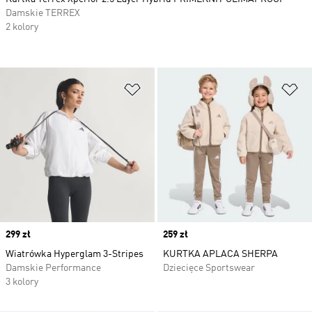
Damskie TERREX
2 kolory
Dodaj do listy życzeń
Do
Price
299 zł
Price
259 zł
Wiatrówka Hyperglam 3-Stripes
KURTKA APLACA SHERPA
Damskie Performance
Dziecięce Sportswear
3 kolory