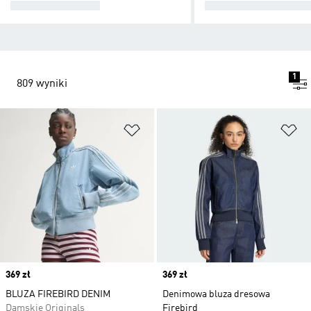
KURTKI ZIMOWE
KURTKI PRZECIW
1
809 wyniki
Dodaj do listy życzeń
Do
Price
369 zł
Price
369 zł
BLUZA FIREBIRD DENIM
Denimowa bluza dresowa
Damskie Originals
Firebird