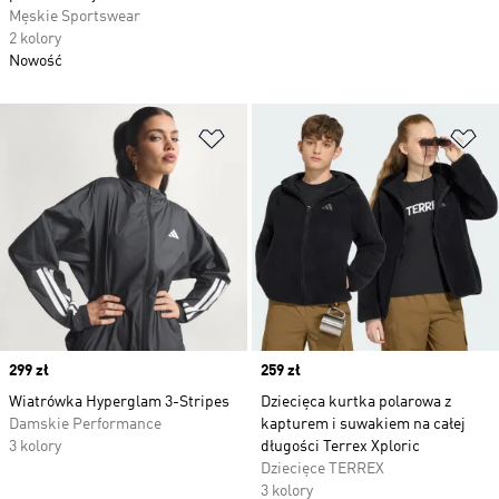
Męskie Sportswear
2 kolory
Nowość
Dodaj do listy życzeń
Do
Price
299 zł
Price
259 zł
Wiatrówka Hyperglam 3-Stripes
Dziecięca kurtka polarowa z
Damskie Performance
kapturem i suwakiem na całej
3 kolory
długości Terrex Xploric
Dziecięce TERREX
3 kolory