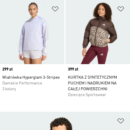
Dodaj do listy życzeń
Do
Price
299 zł
Price
399 zł
Wiatrówka Hyperglam 3-Stripes
KURTKA Z SYNTETYCZNYM
Damskie Performance
PUCHEM I NADRUKIEM NA
3 kolory
CAŁEJ POWIERZCHNI
Dziecięce Sportswear
Do