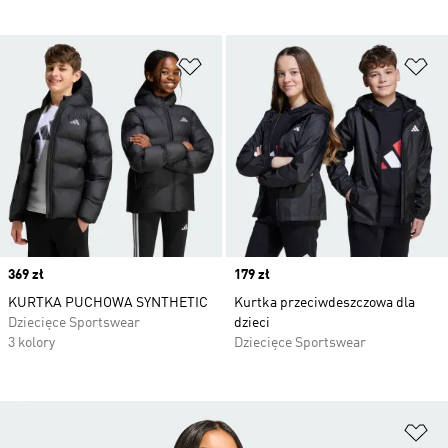
Dodaj do listy życzeń
Do
Price
369 zł
Price
179 zł
KURTKA PUCHOWA SYNTHETIC
Kurtka przeciwdeszczowa dla
Dziecięce Sportswear
dzieci
3 kolory
Dziecięce Sportswear
Do