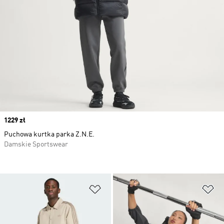
Price
1229 zł
Puchowa kurtka parka Z.N.E.
Damskie Sportswear
Dodaj do listy życzeń
Do