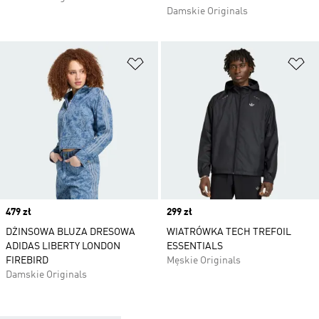
Damskie Originals
Dodaj do listy życzeń
Do
Price
479 zł
Price
299 zł
DŻINSOWA BLUZA DRESOWA
WIATRÓWKA TECH TREFOIL
ADIDAS LIBERTY LONDON
ESSENTIALS
FIREBIRD
Męskie Originals
Damskie Originals