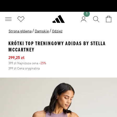
1
/
/
Strona główna
Damskie
Odzież
KRÓTKI TOP TRENINGOWY ADIDAS BY STELLA
MCCARTNEY
Ceny na wyprzedaży
299,25 zł
399 zł Najniższa cena
-25%
Zniżka
399 zł Cena oryginalna