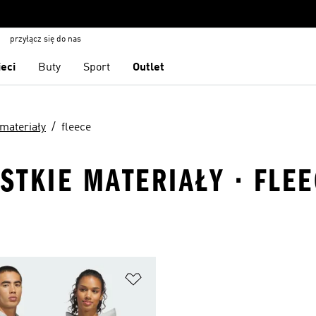
przyłącz się do nas
ieci
Buty
Sport
Outlet
materiały
fleece
STKIE MATERIAŁY · FLE
 życzeń
Dodaj do listy życzeń