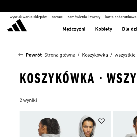
wyszukiwarka sklepów
pomoc
zamówienia i zwroty
karta podarunkowa
Mężczyźni
Kobiety
Dla dz
Powrót
Strona główna
Koszykówka
wszystkie 
KOSZYKÓWKA · WSZY
2 wyniki
Dodaj do listy