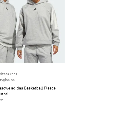
ice
niższa cena
oryginalna
esowe adidas Basketball Fleece
utral)
ce