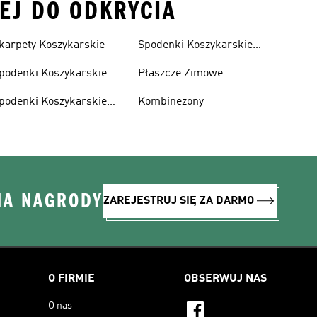
CEJ DO ODKRYCIA
karpety Koszykarskie
Spodenki Koszykarskie
Męskie
podenki Koszykarskie
Płaszcze Zimowe
podenki Koszykarskie
Kombinezony
amskie
NA NAGRODY
ZAREJESTRUJ SIĘ ZA DARMO
O FIRMIE
OBSERWUJ NAS
O nas