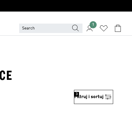
1
ECE
3
Filtruj i sortuj