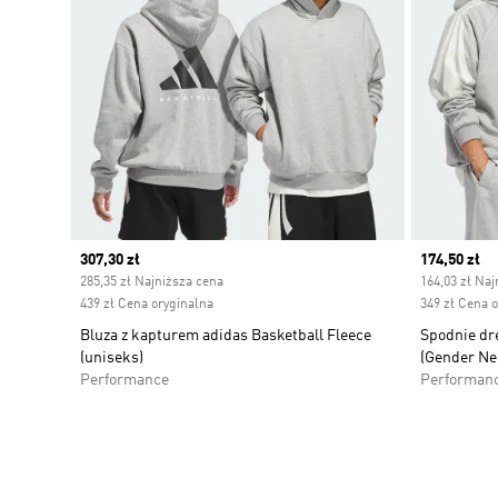
Current price
307,30 zł
Current pr
174,50 zł
285,35 zł Najniższa cena
164,03 zł Naj
439 zł Cena oryginalna
349 zł Cena 
Bluza z kapturem adidas Basketball Fleece
Spodnie dr
(uniseks)
(Gender Ne
Performance
Performan