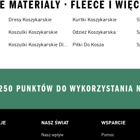
 MATERIALY • FLEECE I WIĘ
Dresy Koszykarskie
Kurtki Koszykarskie
S
Koszulki Koszykarskie
Odzież Koszykarska
S
Koszulki Koszykarskie Dla
Piłki Do Kosza
S
Dzieci
D
 250 PUNKTÓW DO WYKORZYSTANIA 
JE
NASZ ŚWIAT
WSPARCIE
Nasz wpływ
Pomoc